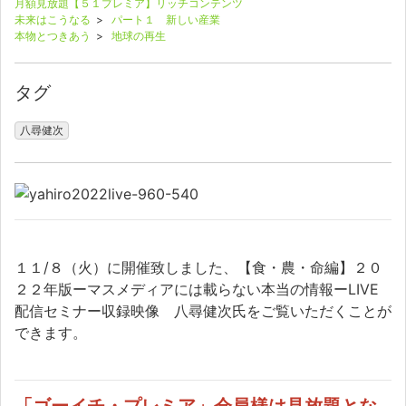
月額見放題【５１プレミア】リッチコンテンツ
未来はこうなる
>
パート１ 新しい産業
本物とつきあう
>
地球の再生
タグ
八尋健次
１１/８（火）に開催致しました、【食・農・命編】２０
２２年版ーマスメディアには載らない本当の情報ーLIVE
配信セミナー収録映像 八尋健次氏をご覧いただくことが
できます。
「ゴーイチ・プレミア」会員様は見放題とな