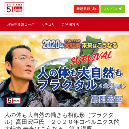
新規登録
ログイン
月額見放題コース
カテゴリ
ご利用方法
人の体も大自然の働きも相似形（フラクタ
ル）高田宏臣氏 ２０２０年コペルニクス的
大転換 未来はこうなる 第４講座