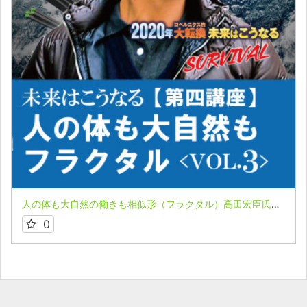
人の体も大自然の働きも相似形（フラクタル）高田宏臣氏 ２０２０年コペルニクス的大転換 未来はこうなる 第４講座VOL３
0