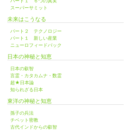
パート１ ６つの真実
スーパーサミット
未来はこうなる
パート２ テクノロジー
パート１ 新しい産業
ニューロフィードバック
日本の神秘と知恵
日本の叡智
言霊・カタカムナ・数霊
超★日本論
知られざる日本
東洋の神秘と知恵
孫子の兵法
チベット密教
古代インドからの叡智