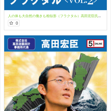
人の体も大自然の働きも相似形（フラクタル）高田宏臣氏 ２０２０年コペルニクス的大転換 未来はこうなる 第４講座VOL２
0