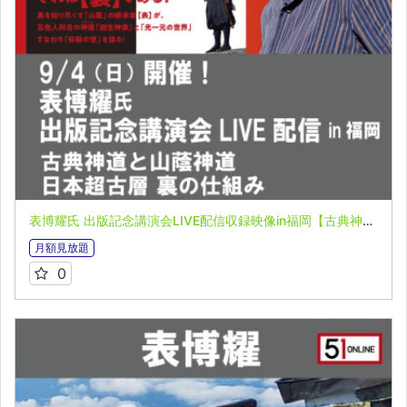
表博耀氏 出版記念講演会LIVE配信収録映像in福岡【古典神道と山蔭神道 日本超古層 裏の仕組み】
月額見放題
0