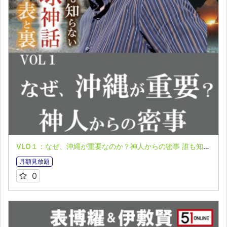
VLO１：なぜ、沖縄が重要なのか？神人からの密事 誰も知らない「日本の叡智」 オンライン配信part５【沖縄編】表博耀氏＆伊敷賢氏
月額見放題
0