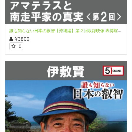
誰も知らない日本の叡智【沖縄編】第２回収録映像 表博耀氏＆伊敷賢氏 プレ・ザ・身禊（MISOGI）合宿セミナーpart５in沖縄
¥3800
0