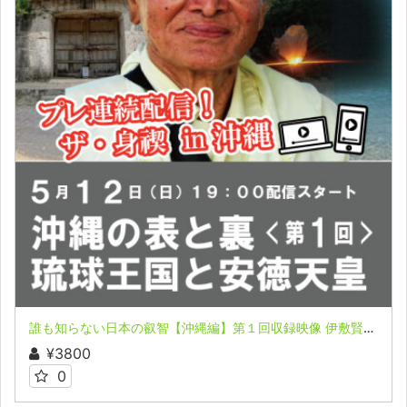
誰も知らない日本の叡智【沖縄編】第１回収録映像 伊敷賢氏 プレ・ザ・身禊（MISOGI）合宿セミナーpart５in沖縄
¥3800
0