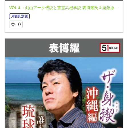
VOL４：剣山アーク伝説と言霊高根学説 表博耀氏＆粟飯原興禅氏 誰も知らない日本の叡智オンライン配信part６in阿波徳島編
月額見放題
0