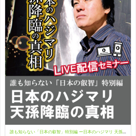
誰も知らない「日本の叡智」特別編 ー日本のハジマリ 天孫降臨の真相ーLIVE配信セミナー収録映像