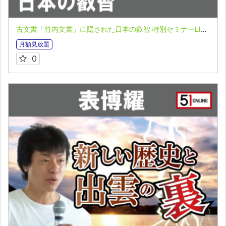
古文書「竹内文書」に隠された日本の叡智 特別セミナーLIVE配信収録映像 inVOL３ザ・身禊（MISOGI）合宿セミナーpart３～出雲の裏【青森編】～ 表博耀氏＆角岸秀伸氏
月額見放題
0