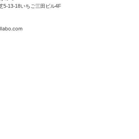
区芝5-13-18いちご三田ビル4F
abo.com