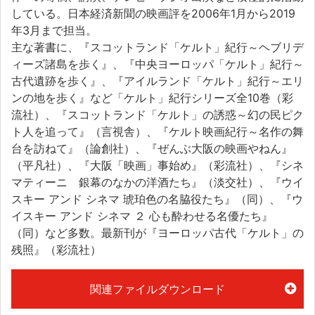
している。日本経済新聞の映画評を2006年1月から2019
年3月まで担当。
主な著書に、『スコットランド「ケルト」紀行～ヘブリデ
ィーズ諸島を歩く』、『中央ヨーロッパ「ケルト」紀行～
古代遺跡を歩く』、『アイルランド「ケルト」紀行～エリ
ンの地を歩く』など「ケルト」紀行シリーズ全10巻（彩
流社）、『スコットランド「ケルト」の誘惑～幻の民ピク
ト人を追って』（言視舎）、『ケルト映画紀行～名作の舞
台を訪ねて』（論創社）、『ぜんぶ大阪の映画やねん』
（平凡社）、『大阪「映画」事始め』（彩流社）、『シネ
マティーニ 銀幕のなかの洋酒たち』（淡交社）、『ウイ
スキー アンド シネマ 琥珀色の名脇役たち』（同）、『ウ
イスキー アンド シネマ ２ 心も酔わせる名優たち』
（同）など多数。最新刊が『ヨーロッパ古代「ケルト」の
残照』（彩流社）
関連ファイルダウンロード