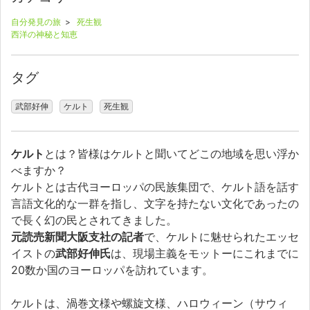
自分発見の旅
>
死生観
西洋の神秘と知恵
タグ
武部好伸
ケルト
死生観
ケルト
とは？皆様はケルトと聞いてどこの地域を思い浮か
べますか？
ケルトとは古代ヨーロッパの民族集団で、ケルト語を話す
言語文化的な一群を指し、文字を持たない文化であったの
で長く幻の民とされてきました。
元読売新聞大阪支社の記者
で、ケルトに魅せられたエッセ
イストの
武部好伸氏
は、現場主義をモットーにこれまでに
20数か国のヨーロッパを訪れています。
ケルトは、渦巻文様や螺旋文様、ハロウィーン（サウィ