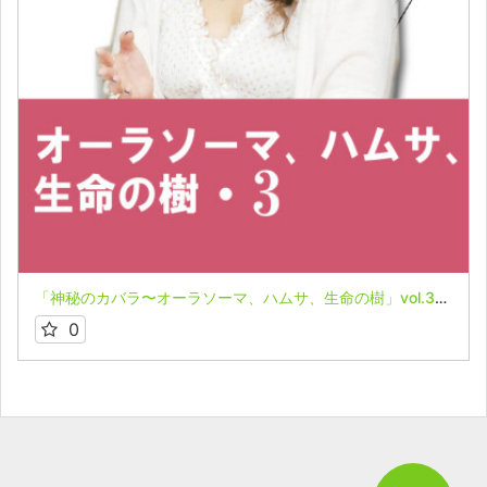
「神秘のカバラ〜オーラソーマ、ハムサ、生命の樹」vol.3★武藤悦子
0