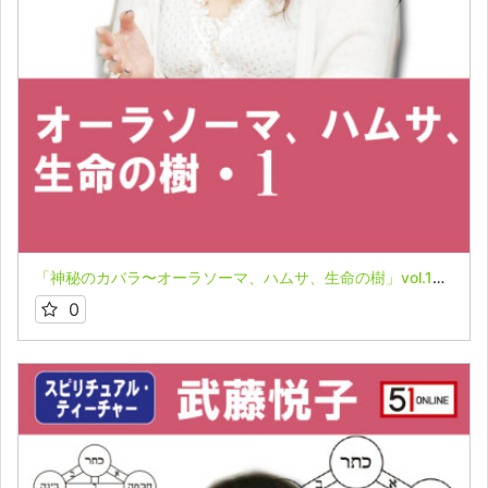
「神秘のカバラ〜オーラソーマ、ハムサ、生命の樹」vol.1★武藤悦子
0