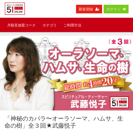
新規登録
ログイン
月額見放題コース
カテゴリ
ご利用方法
「神秘のカバラ〜オーラソーマ、ハムサ、生
命の樹」全３回★武藤悦子