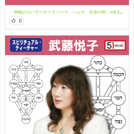
「神秘のカバラ〜オーラソーマ、ハムサ、生命の樹」vol.2★武藤悦子
0