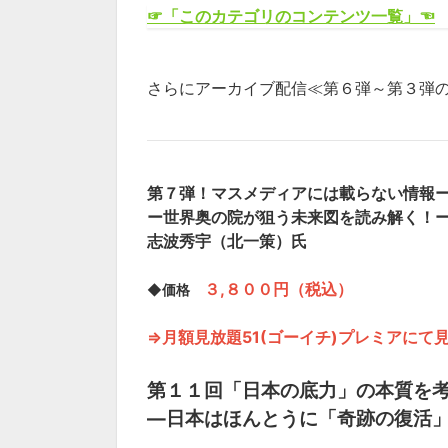
☞「このカテゴリのコンテンツ一覧」☜
さらにアーカイブ配信≪第６弾～第３弾の
第７弾！マスメディアには載らない情報
ー世界奥の院が狙う未来図を読み解く！
志波秀宇（北一策）
氏
３,８００円（税込）
◆価格
⇒月額見放題51(ゴーイチ)プレミアにて
第１１回
「日本の底力」の本質を
―日本はほんとうに「奇跡の復活