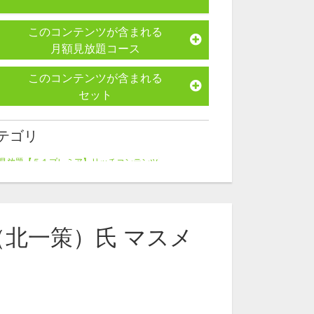
このコンテンツが含まれる
月額見放題コース
このコンテンツが含まれる
セット
テゴリ
見放題【５１プレミア】リッチコンテンツ
レポートシリーズ
ート配信
師名から探す
（北一策）氏 マスメ
一策