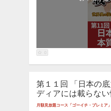
0
第１１回 「日本の
ディアには載らない
月額見放題コース「ゴーイチ・プレミア