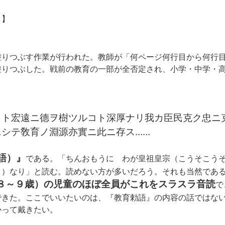
）】
塗りつぶす作業が行われた。教師が「何ページ何行目から何行
塗りつぶした。戦前の教育の一部が全否定され、小学・中学・
ムルコト宏遠󠄁ニ德ヲ樹ツルコト深厚ナリ我カ臣民克ク
ニシテ敎育ノ淵源亦實ニ此ニ存ス……
語）』
である。「ちんおもうに わが皇祖皇宗（こうそこう
う）なり」と読む。読めない方が多いだろう。それも当然であ
８～９歳）の児童のほぼ全員がこれをスラスラ音読
で
できた。ここでいいたいのは、『教育勅語』の内容の話ではな
かって戴きたい。