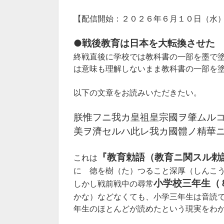
【配信開始：２０２６年６月１０日（水
●戦後教育は日本を大転換させた
終戦直後に学校では教科書の一部を墨で
は意味も理解しないまま教科書の一部を
以下の文章をお読みいただきたい。
朕󠄂惟フニ我カ皇祖皇宗國ヲ肇󠄁
美ヲ濟セルハ此レ我カ國體ノ精󠄀華
『教育勅語（教育ニ関スル勅
これは
に 徳を樹（た）つること深厚（しんこ
小学校三年生（
しかし戦前戦中の尋常
かな）などなくても、小学三年生は音読
年生のほとんどが読めたという現実をわ