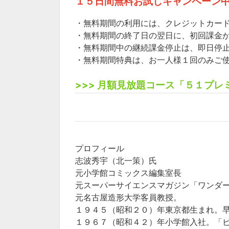
１５日間無料お試しキャンペーン
・無料期間の利用には、クレジットカード（VISA
・無料期間の終了日の翌日に、初回課金
・無料期間中の継続課金停止は、即日停
・無料期間特典は、お一人様１回のみご
>>> 月額見放題コース「５１プレ
プロフィール
志波秀宇（北一策）氏
元小学館コミックス編集室長
元スーパーサイエンスマガジン「ワンダ
元名古屋造形大学客員教授。
１９４５（昭和２０）年東京都生まれ。
１９６７（昭和４２）年小学館入社。「