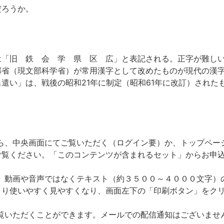
だろうか。
は「旧 鉄 会 学 県 区 広」と表記される。正字が難し
部省（現文部科学省）が常用漢字として改めたものが現代の漢
遣い」は、戦後の昭和21年に制定（昭和61年に改訂）された
ら、中央画面にてご覧いただく（ログイン要）か、トップペー
ご覧ください。「このコンテンツが含まれるセット」からお申
、動画や音声ではなくテキスト（約３５００～４０００文字）
より使いやすく見やすくなり、画面左下の「印刷ボタン」をク
覧いただくことができます。メールでの配信通知はございませ