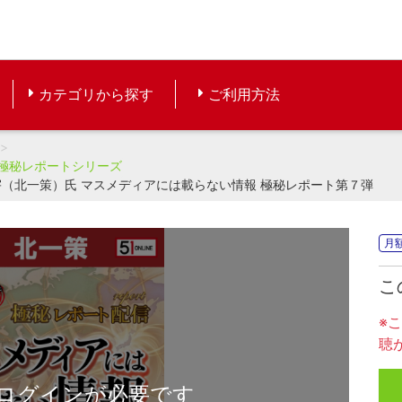
カテゴリから探す
ご利用方法
極秘レポートシリーズ
宇（北一策）氏 マスメディアには載らない情報 極秘レポート第７弾
月
こ
※
聴
ログインが必要です