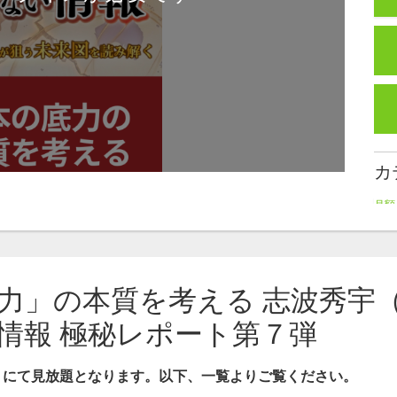
カ
月額
極秘
レポ
講
底力」の本質を考える 志波秀宇
北
情報 極秘レポート第７弾
」
にて見放題となります。以下、一覧よりご覧ください。