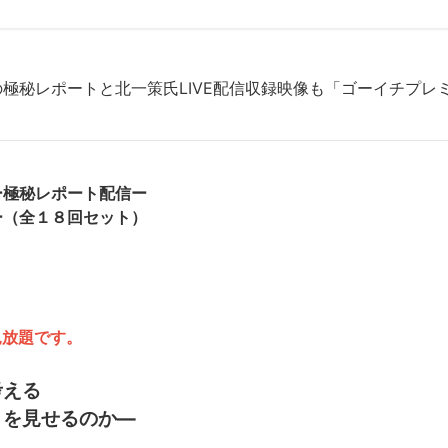
極秘レポートと北一策氏LIVE配信収録映像も「ゴーイチプレ
ー極秘レポート配信ー
ー
（全１８回セット）
見放題です。
考える
」を見せるのか―