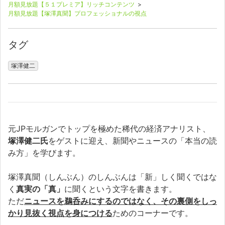
月額見放題【５１プレミア】リッチコンテンツ
>
月額見放題【塚澤真聞】プロフェッショナルの視点
タグ
塚澤健二
元JPモルガンでトップを極めた稀代の経済アナリスト、
塚澤健二氏
をゲストに迎え、新聞やニュースの「本当の読
み方」を学びます。
塚澤真聞（しんぶん）のしんぶんは「新」しく聞くではな
く
真実の「真」
に聞くという文字を書きます。
ただ
ニュースを鵜呑みにするのではなく、その裏側をしっ
かり見抜く視点を身につける
ためのコーナーです。