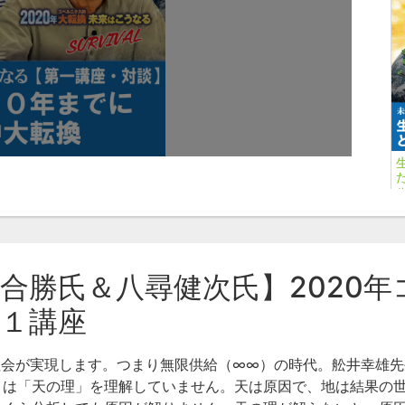
河合勝氏＆八尋健次氏】2020
講
第１講座
河
社会が実現します。つまり無限供給（∞∞）の時代。舩井幸雄
々は「天の理」を理解していません。天は原因で、地は結果の