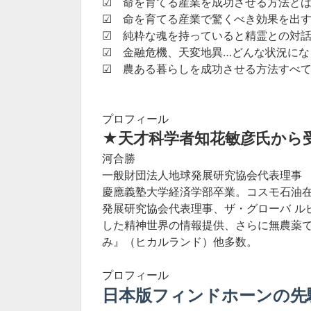
☑ 命を育てる産業を成功させる方法と
☑ 命を育てる産業で驚くべき効果を出
☑ 純粋な魂を持っていると精霊との対
☑ 金融危機、天変地異…どんな状況に
☑ 農ある暮らしを成功させる方法すべ
プロフィール
★
天才科学者知花敏彦氏から
河合勝
一般財団法人地球発展研究協会代表理事
慶應義塾大学経済学部卒業。コスモ石油
発展研究協会代表理事、ザ・グローバ ル
した精神世界の情報提供、さらに無農薬
み』（ヒカルランド）他多数。
プロフィール
日本版フィンドホーンの先