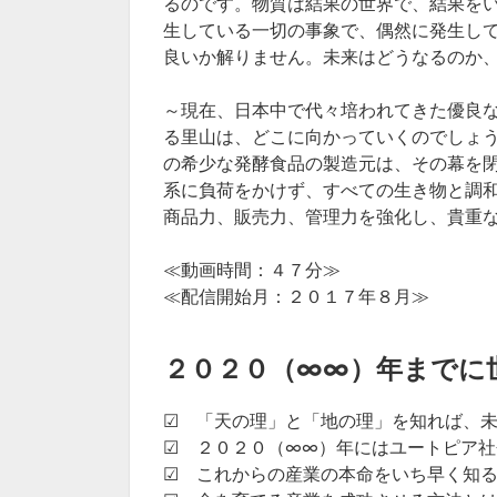
るのです。物質は結果の世界で、結果を
生している一切の事象で、偶然に発生し
良いか解りません。未来はどうなるのか
～現在、日本中で代々培われてきた優良
る里山は、どこに向かっていくのでしょ
の希少な発酵食品の製造元は、その幕を
系に負荷をかけず、すべての生き物と調
商品力、販売力、管理力を強化し、貴重
≪動画時間：４７分≫
≪配信開始月：２０１７年８月≫
２０２０（∞∞）年までに
☑ 「天の理」と「地の理」を知れば、
☑ ２０２０（∞∞）年にはユートピア
☑ これからの産業の本命をいち早く知