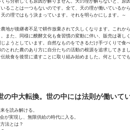
いくら分析しても原因が解りません。天の理が解らないと、原
ていることは一つもないのです。全て、天の理が働いているか
、天の理ではもう決まっています。それを明らかにします。～
な農地が後継者不足で耕作放棄されて久しくなります。これか
う。また、同様に醗酵文化も食習慣の変動に伴い、販売は著し
閉じようとしています。自然なものをできるだけ手づくりで食
和のとれた農のあり方に自分たちの活動の根源を追求してきま
な伝統食を後世に遺すことに取り組み始めました。何としてで
世の中大転換。世の中には法則が働いて
未来を読み解ける。
社会が実現し、無限供給の時代に入る。
る方法とは？