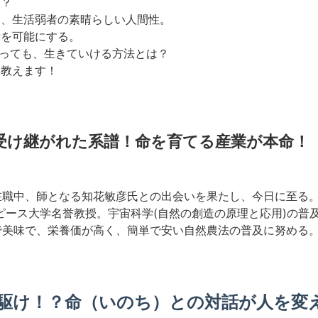
は？
す、生活弱者の素晴らしい人間性。
話を可能にする。
なっても、生きていける方法とは？
て教えます！
受け継がれた系譜！命を育てる産業が本命！
在職中、師となる知花敏彦氏との出会いを果たし、今日に至る
ピース大学名誉教授。宇宙科学(自然の創造の原理と応用)の普
で美味で、栄養価が高く、簡単で安い自然農法の普及に努める
駆け！？命（いのち）との対話が人を変