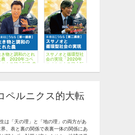
生き物と調和のとれ
スサノオと循環型社
た農 2020年コペ
会の実現「2020年
ルニクス的大転換 未
コペルニクス的大転
来はこうなる第１講
換 未来はこうなる」
座 八尋健次氏
第２講座【長典男
氏】
年コペルニクス的大転
師名から探す
合勝
八尋健次
先生は「天の理」と「地の理」の両方があ
世界、表と裏の関係で表裏一体の関係にあ