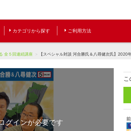
カテゴリから探す
ご利用方法
る 全５回連続講座
【スペシャル対談 河合勝氏＆八尋健次氏】2020
こ
前
ログインが必要です