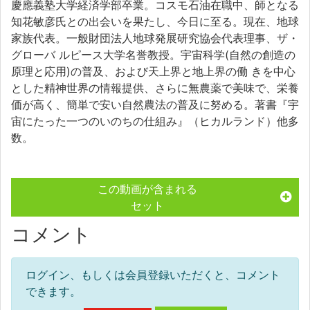
慶應義塾大学経済学部卒業。コスモ石油在職中、師となる
知花敏彦氏との出会いを果たし、今日に至る。現在、地球
家族代表。一般財団法人地球発展研究協会代表理事、ザ・
グローバ ルピース大学名誉教授。宇宙科学(自然の創造の
原理と応用)の普及、および天上界と地上界の働 きを中心
とした精神世界の情報提供、さらに無農薬で美味で、栄養
価が高く、簡単で安い自然農法の普及に努める。著書『宇
宙にたった一つのいのちの仕組み』（ヒカルランド）他多
数。
この動画が含まれる
セット
コメント
ログイン、もしくは会員登録いただくと、コメント
できます。