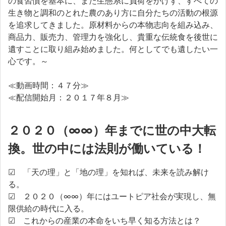
の食習慣を基本に、また生態系に負荷をかけず、すべての
生き物と調和のとれた農のあり方に自分たちの活動の根源
を追求してきました。原材料からの本物志向を組み込み、
商品力、販売力、管理力を強化し、貴重な伝統食を後世に
遺すことに取り組み始めました。何としてでも遺したい一
心です。～
≪動画時間：４７分≫
≪配信開始月：２０１７年８月≫
２０２０（∞∞）年までに世の中大転
換。世の中には法則が働いている！
☑ 「天の理」と「地の理」を知れば、未来を読み解け
る。
☑ ２０２０（∞∞）年にはユートピア社会が実現し、無
限供給の時代に入る。
☑ これからの産業の本命をいち早く知る方法とは？