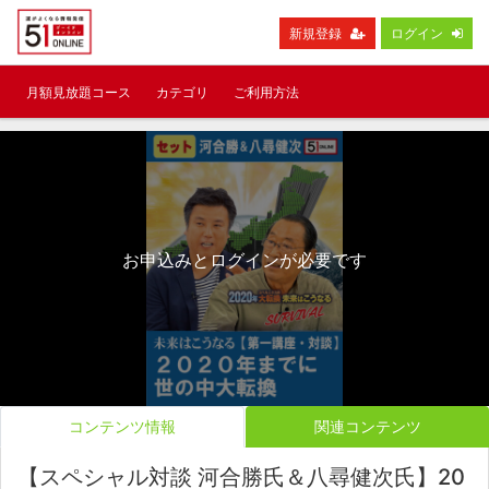
新規登録
ログイン
月額見放題コース
カテゴリ
ご利用方法
お申込みとログインが必要です
コンテンツ情報
関連コンテンツ
【スペシャル対談 河合勝氏＆八尋健次氏】20