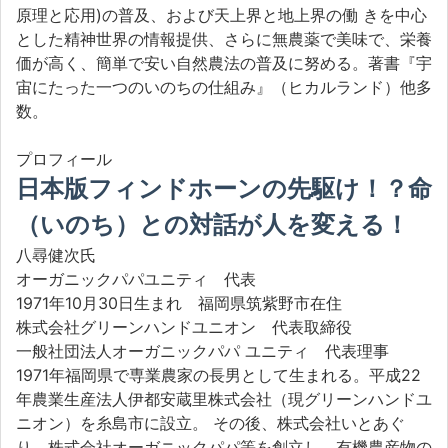
原理と応用)の普及、および天上界と地上界の働 きを中心
とした精神世界の情報提供、さらに無農薬で美味で、栄養
価が高く、簡単で安い自然農法の普及に努める。著書『宇
宙にたった一つのいのちの仕組み』（ヒカルランド）他多
数。
プロフィール
日本版フィンドホーンの先駆け！？命
（いのち）との対話が人を変える！
八尋健次氏
オーガニックパパユニティ 代表
1971年10月30日生まれ 福岡県筑紫野市在住
株式会社グリーンハンドユニオン 代表取締役
一般社団法人オーガニックパパ ユニティ 代表理事
1971年福岡県で専業農家の長男として生まれる。平成22
年農業生産法人伊都安蔵里株式会社（現グリーンハンドユ
ニオン）を糸島市に設立。 その後、株式会社いとあぐ
り、株式会社オーガニックパパ等を創立し、有機農産物の