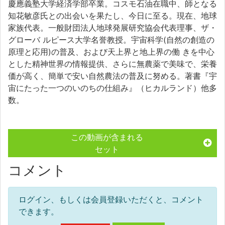
慶應義塾大学経済学部卒業。コスモ石油在職中、師となる
知花敏彦氏との出会いを果たし、今日に至る。現在、地球
家族代表。一般財団法人地球発展研究協会代表理事、ザ・
グローバ ルピース大学名誉教授。宇宙科学(自然の創造の
原理と応用)の普及、および天上界と地上界の働 きを中心
とした精神世界の情報提供、さらに無農薬で美味で、栄養
価が高く、簡単で安い自然農法の普及に努める。著書『宇
宙にたった一つのいのちの仕組み』（ヒカルランド）他多
数。
この動画が含まれる
セット
コメント
ログイン、もしくは会員登録いただくと、コメント
できます。