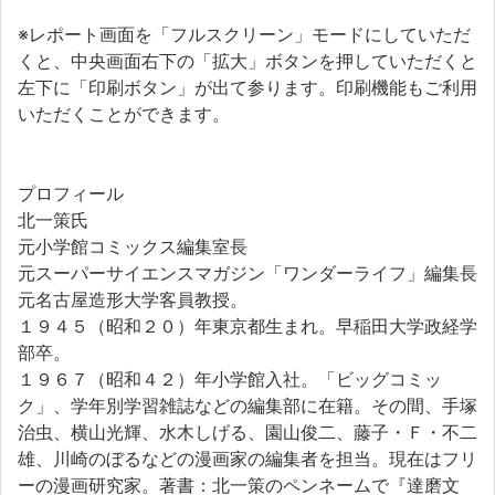
※レポート画面を「フルスクリーン」モードにしていただ
くと、中央画面右下の「拡大」ボタンを押していただくと
左下に「印刷ボタン」が出て参ります。印刷機能もご利用
いただくことができます。
プロフィール
北一策氏
元小学館コミックス編集室長
元スーパーサイエンスマガジン「ワンダーライフ」編集長
元名古屋造形大学客員教授。
１９４５（昭和２０）年東京都生まれ。早稲田大学政経学
部卒。
１９６７（昭和４２）年小学館入社。「ビッグコミッ
ク」、学年別学習雑誌などの編集部に在籍。その間、手塚
治虫、横山光輝、水木しげる、園山俊二、藤子・Ｆ・不二
雄、川崎のぼるなどの漫画家の編集者を担当。現在はフリ
ーの漫画研究家。著書：北一策のペンネームで『達磨文