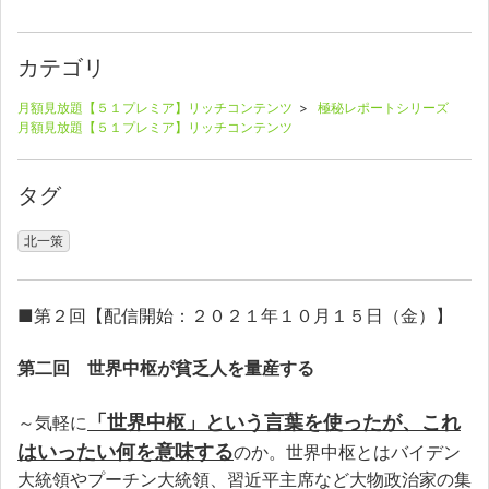
カテゴリ
月額見放題【５１プレミア】リッチコンテンツ
>
極秘レポートシリーズ
月額見放題【５１プレミア】リッチコンテンツ
タグ
北一策
■第２回【配信開始：２０２１年１０月１５日（金）】
第二回 世界中枢が貧乏人を量産する
「世界中枢」という言葉を使ったが、これ
～気軽に
はいったい何を意味する
のか。世界中枢とはバイデン
大統領やプーチン大統領、習近平主席など大物政治家の集