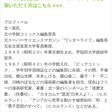
加いただく方はこちら <<<
プロフィール
北一策氏
元小学館コミックス編集室長
元スーパーサイエンスマガジン「ワンダーライフ」編集長
元名古屋造形大学客員教授。
１９４５（昭和２０）年東京都生まれ。早稲田大学政経学
部卒。
１９６７（昭和４２）年小学館入社。「ビッグコミッ
ク」、学年別学習雑誌などの編集部に在籍。その間、手塚
治虫、横山光輝、水木しげる、園山俊二、藤子・Ｆ・不二
雄、川崎のぼるなどの漫画家の編集者を担当。現在はフリ
ーの漫画研究家。著書：北一策のペンネームで『達磨文
書』（扶桑社）、『カタカムナ“源流”日本人よ！』（ヒカ
ルランド）、『アジアから世界を動かす秘密結社「幇」と
「墨子思想のすべて』（ヒカルランド）などがある。