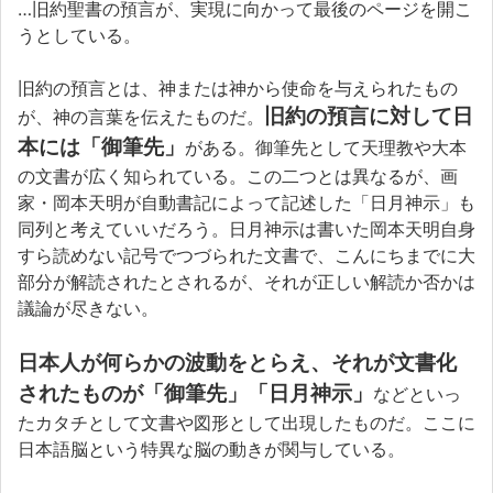
…旧約聖書の預言が、実現に向かって最後のページを開こ
うとしている。
旧約の預言とは、神または神から使命を与えられたもの
旧約の預言に対して日
が、神の言葉を伝えたものだ。
本には「御筆先」
がある。御筆先として天理教や大本
の文書が広く知られている。この二つとは異なるが、画
家・岡本天明が自動書記によって記述した「日月神示」も
同列と考えていいだろう。日月神示は書いた岡本天明自身
すら読めない記号でつづられた文書で、こんにちまでに大
部分が解読されたとされるが、それが正しい解読か否かは
議論が尽きない。
日本人が何らかの波動をとらえ、それが文書化
されたものが「御筆先」「日月神示」
などといっ
たカタチとして文書や図形として出現したものだ。ここに
日本語脳という特異な脳の動きが関与している。