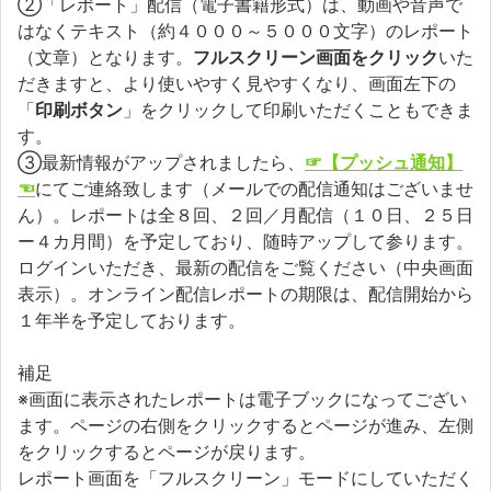
②「レポート」配信（電子書籍形式）は、動画や音声で
はなくテキスト（約４０００～５０００文字）のレポート
（文章）となります。
フルスクリーン画面をクリック
いた
だきますと、より使いやすく見やすくなり、画面左下の
「
印刷ボタン
」をクリックして印刷いただくこともできま
す。
③最新情報がアップされましたら、
☞【プッシュ通知】
☜
にてご連絡致します（メールでの配信通知はございませ
ん）。レポートは全８回、２回／月配信（１０日、２５日
ー４カ月間）を予定しており、随時アップして参ります。
ログインいただき、最新の配信をご覧ください（中央画面
表示）。オンライン配信レポートの期限は、配信開始から
１年半を予定しております。
補足
※画面に表示されたレポートは電子ブックになってござい
ます。ページの右側をクリックするとページが進み、左側
をクリックするとページが戻ります。
レポート画面を「フルスクリーン」モードにしていただく