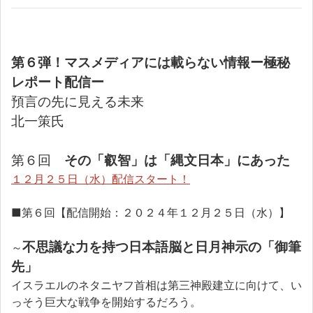
第６弾！マスメディアには載らない情報ー極秘
レポート配信ー
預言の先に見える未来
北一策氏
第６回
その「叡智」は「縄文日本」にあった
１２月２５日（水）配信スタート！
■第６回【配信開始：２０２４年１２月２５日（水）】
不思議な力を持つ日本語脳と日月神示の「御筆
～
先」
イスラエルのネタニヤフ首相は第三神殿建立に向けて、い
っそう巨大な戦争を開始するだろう。