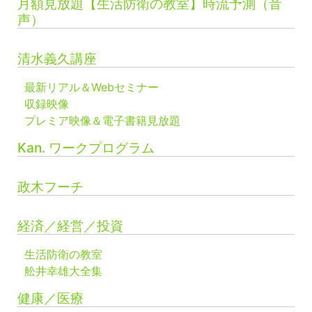
月額見放題【生活防衛の教室】時流予測（音
声）
清水義久講座
最新リアル＆Webセミナー
収録映像
プレミア映像＆電子書籍見放題
Kan. ワークプログラム
政木フーチ
経済／経営／投資
生活防衛の教室
舩井幸雄大全集
健康／医療