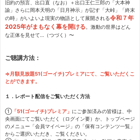
旧約の預言、出口直（なお）＋出口王仁三郎の「大本神
諭」さらに岡本天明の「日月神示」が記す「大峠」「終末
令和７年
の時」がいよいよ現実の物語として展開される
2025年がまもなく幕を開ける
。激動の世界はどん
な正体を見せて…（つづく）〜
ご聴講方法：
⇒月額見放題51(ゴーイチ)プレミアにて、ご覧いただくこ
とができます。
１．レポート配信をご覧いただく方法
①
「51(ゴーイチ)プレミア」
にご参加済みの皆様は、中
央画面にてご覧いただく（ログイン要）か、トップページ
のメニュー「会員マイページ」の「保有コンテンツ一覧」
からご選択いただき、ご覧ください。