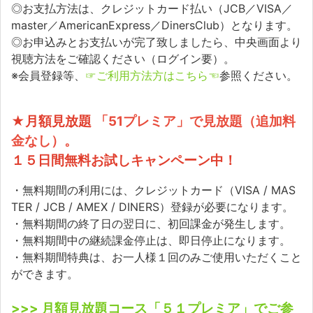
◎お支払方法は、クレジットカード払い（JCB／VISA／
master／AmericanExpress／DinersClub）となります。
◎お申込みとお支払いが完了致しましたら、中央画面より
視聴方法をご確認ください（ログイン要）。
※会員登録等、
☞ご利用方法方はこちら☜
参照ください。
★月額見放題
「51プレミア」で見放題（追加料
金なし）。
１５日間無料お試しキャンペーン中！
・無料期間の利用には、クレジットカード（VISA / MAS
TER / JCB / AMEX / DINERS）登録が必要になります。
・無料期間の終了日の翌日に、初回課金が発生します。
・無料期間中の継続課金停止は、即日停止になります。
・無料期間特典は、お一人様１回のみご使用いただくこと
ができます。
>>> 月額見放題コース「５１プレミア」でご参