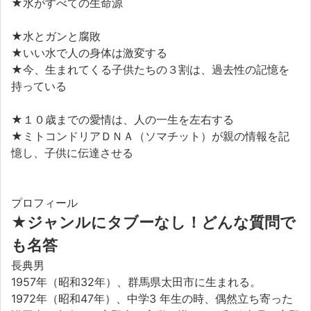
★水がすべての生命源
★水とガンと腐敗
★いい水で人の身体は激変する
★今、生まれてくる子供たちの３割は、過去性の記憶を
持っている
★１０歳までの愛情は、人の一生を左右する
★ミトコンドリアＤＮＡ（ソマチット）が親の情報を記
憶し、子供に伝達させる
プロフィール
★ジャンルにタブーなし！どんな質問で
も名答
長典男
1957年（昭和32年）、群馬県太田市に生まれる。
1972年（昭和47年）、中学3 年生の時、偶然立ち寄った