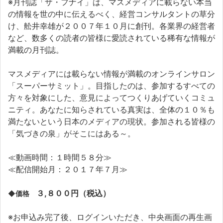
※月刊誌「ザ・フナイ」は、マスメディアに載らない本当
の情報を世の中に伝えるべく、経営コンサルタントの草分
け、舩井幸雄が２００７年１０月に創刊。各業界の経営者
など、数多くの読者の皆様に愛読されている稀有な情報が
満載の月刊誌。
マスメディアには載らない情報が満載のオンラインサロン
「スーパーサミット」。目指したのは、参加するすべての
方々を対象にした、意見によってつくりあげていくコミュ
ニティ。あなたに知らされている真実は、全体の１０％も
満たないという日本のメディアの現状。参加される皆様の
「気づきの泉」がそこにはある～。
≪動画時間：１時間５８分≫
≪配信開始月：２０１７年７月≫
３,８００円（税込）
◆価格
※お申込み完了後、ログインいただき、中央画面の再生画