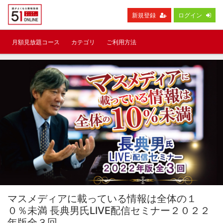
新規登録
ログイン
月額見放題コース
カテゴリ
ご利用方法
マスメディアに載っている情報は全体の１
０％未満 長典男氏LIVE配信セミナー２０２２
年版全３回