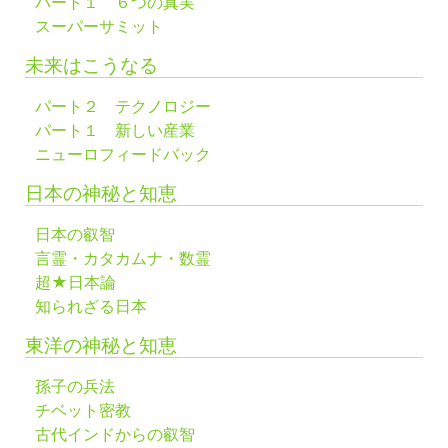
パート１ ６つの真実
スーパーサミット
未来はこうなる
パート２ テクノロジー
パート１ 新しい産業
ニューロフィードバック
日本の神秘と知恵
日本の叡智
言霊・カタカムナ・数霊
超★日本論
知られざる日本
東洋の神秘と知恵
孫子の兵法
チベット密教
古代インドからの叡智