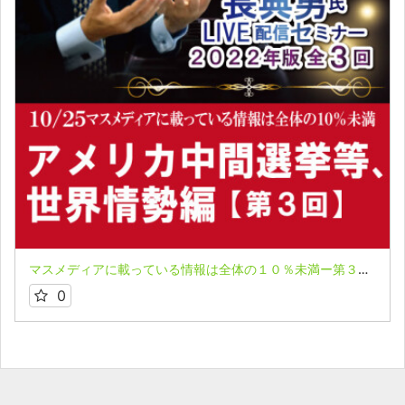
マスメディアに載っている情報は全体の１０％未満ー第３回：アメリカ中間選挙等、世界情勢編ー 長典男氏LIVE配信セミナー収録映像
0