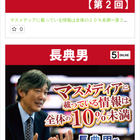
マスメディアに載っている情報は全体の１０％未満ー第２回：日本の未来編（天皇家、参議院選挙等）ー 長典男氏LIVE配信セミナー収録映像
0