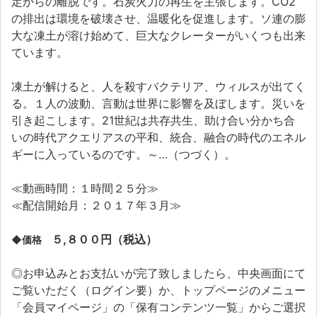
定からの離脱です。石炭火力の再生を主張します。CO2
の排出は環境を破壊させ、温暖化を促進します。ソ連の膨
大な凍土が溶け始めて、巨大なクレーターがいくつも出来
ています。
凍土が解けると、人を殺すバクテリア、ウィルスが出てく
る。１人の波動、言動は世界に影響を及ぼします。災いを
引き起こします。21世紀は共存共生、助け合い分かち合
いの時代アクエリアスの平和、統合、融合の時代のエネル
ギーに入っているのです。～…（つづく）。
≪動画時間：１時間２５分≫
≪配信開始月：２０１７年３月≫
５,８００円（税込）
◆価格
◎お申込みとお支払いが完了致しましたら、中央画面にて
ご覧いただく（ログイン要）か、トップページのメニュー
「会員マイページ」の「保有コンテンツ一覧」からご選択