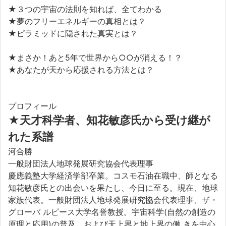
★３つの宇宙の法則を知れば、全てわかる
★夢のフリーエネルギーの真相とは？
★ピラミッドに隠された真実とは？
★まさか！あと5年で世界から○○が消える！？
★あなたが天から応援される方法とは？
プロフィール
★天才科学者、知花敏彦氏から受け継が
れた系譜
河合勝
一般財団法人地球発展研究協会代表理事
慶應義塾大学経済学部卒業。コスモ石油在職中、師となる
知花敏彦氏との出会いを果たし、今日に至る。現在、地球
家族代表。一般財団法人地球発展研究協会代表理事、ザ・
グローバ ルピース大学名誉教授。宇宙科学(自然の創造の
原理と応用)の普及、および天上界と地上界の働 きを中心