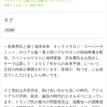
マスメディアには載らない情報
>
スーパーサミット
本物とつきあう
>
地球の再生
タグ
河合勝
～長典男氏と描く地球未来、オンライサロン「スーパーサ
ミット」のリアル版！第２回リアルサロンの収録映像を配
信。スペシャルゲストに地球家族 河合勝氏をお招きし、
テーマは題して「２０１７年からの未来予測」について、
注目の内容が展開されています。皆様の「気づき」にお役
立ていただけましたら幸いです。
２１世紀は共存共生、助け合い分かち合いの時代。アクエ
リアスの平和、統合、融合の時代のエネルギーに入ってい
ます。トランプ氏の最大の問題発言は、温暖化への国際規