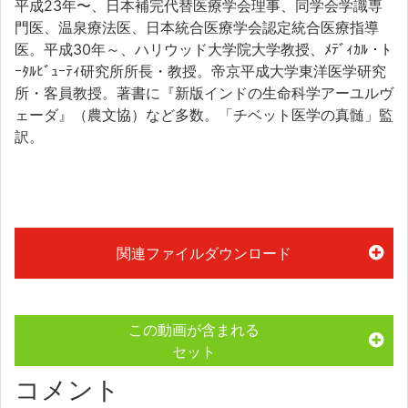
平成23年〜、日本補完代替医療学会理事、同学会学識専
門医、温泉療法医、日本統合医療学会認定統合医療指導
医。平成30年～、ハリウッド大学院大学教授、ﾒﾃﾞｨｶﾙ・ﾄ
ｰﾀﾙﾋﾞｭｰﾃｨ研究所所長・教授。帝京平成大学東洋医学研究
所・客員教授。著書に『新版インドの生命科学アーユルヴ
ェーダ』（農文協）など多数。「チベット医学の真髄」監
訳。
関連ファイルダウンロード
この動画が含まれる
セット
コメント