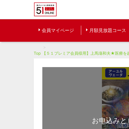
会員マイページ
月額見放題コース
Top
【５１プレミア会員様用】上馬塲和夫★医療を
お申込みと