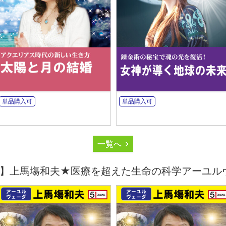
単品購入可
単品購入可
一覧へ
】上馬塲和夫★医療を超えた生命の科学アーユル