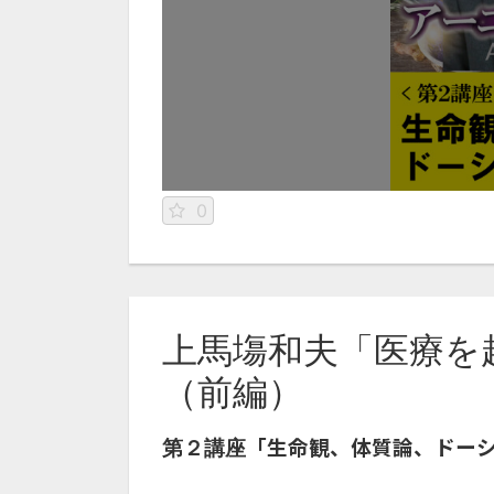
0
上馬塲和夫「医療を
（前編）
「生命観、体質論、ドー
第２講座