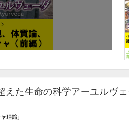
講
超えた生命の科学アーユルヴェ
上
シャ理論」