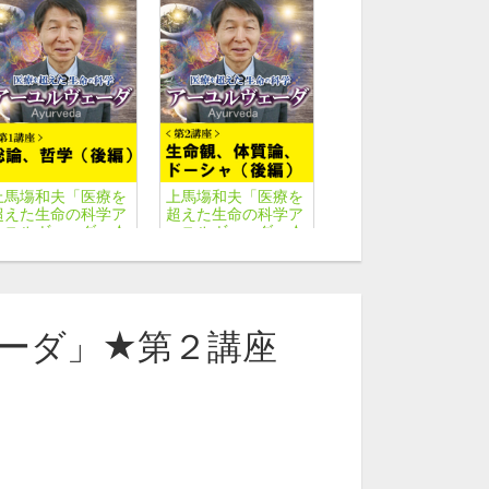
上馬塲和夫「医療を
上馬塲和夫「医療を
超えた生命の科学ア
超えた生命の科学ア
ーユルヴェーダ」★
ーユルヴェーダ」★
第１講座（後編）
第２講座（後編）
師名から探す
ーダ」★第２講座
馬塲和夫
アーユルヴェーダ