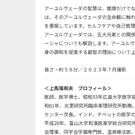
アーユルヴェーダの智慧は、健康だけで
は、そのアーユルヴェーダの生命観に触
を重視しています。セルフケアや自己管
アーユルヴェーダでは、五大元素との関
ーシャについても解説します。アーユル
身の調和を促進する叡智の理由について
長さ・約５８分／２０２３年７月撮影
＜上馬塲和夫 プロフィール＞
医師、医学博士。昭和53年広島大学医学
和61年、北里研究所臨床薬理研究所勤務
センター次長。インド、チベットの医学
平成20年、富山大学和漢医薬学総合研究
会理事、同学会学識専門医、温泉療法医、日本