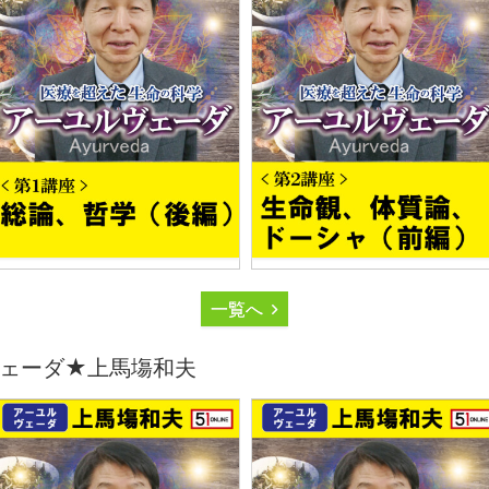
一覧へ
ェーダ★上馬塲和夫