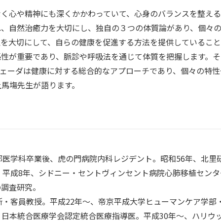
なく心や精神にも深くかかわっていて、心身のバランスを整える
れ、自然治癒力を大切にし、独自の３つの体質論があり、個々
理を大切にして、自らの健康を促進する方法を提供していること
係性が重要であり、脈診や呼吸法を通じて体質を把握します。そ
ヴェーダは健康に対する総合的なアプローチであり、個々の特性
上馬塲先生が語ります。
部医学科卒業後、虎の門病院内科レジデント。昭和56年、北里
。平成8年、シドニー・セントヴィンセント病院心肺移植センタ
の調査研究。
所・客員教授。平成22年〜、帝京平成大学ヒューマンケア学部
統合医療学会認定統合医療指導医。平成30年～、ハリウッド大学院大