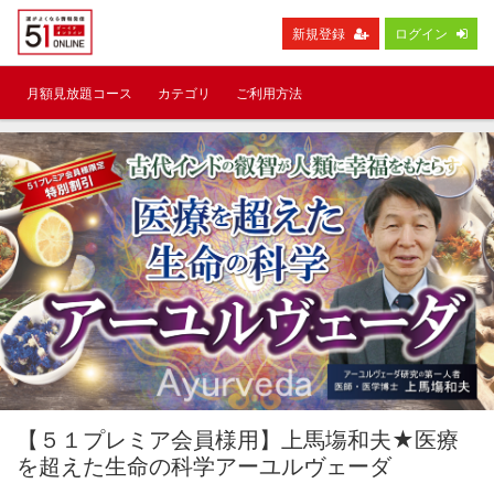
新規登録
ログイン
月額見放題コース
カテゴリ
ご利用方法
【５１プレミア会員様用】上馬塲和夫★医療
を超えた生命の科学アーユルヴェーダ