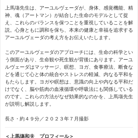
上馬塲先生は、アーユルヴェーダが、身体、感覚機能、精
神、魂（アートマン）が結合した生命のモデルとして捉
え、これらのバランスを保つことを重視していることを解
説。心身ともに調和を保ち、本来の健康と幸福を追求する
アーユルヴェーダの考え方をお伝えいたします。
このアーユルヴェーダのアプローチには、生命の科学とい
う側面があり、生命観や死生観が背後にあります。アーユ
ルヴェーダはマッサージ、瞑想、ヨガ、食事療法、断食な
どを通じて心と体の統合やストレスの軽減、内なる平和を
もたらします。ヨガや瞑想は、意識の向上や内なる平和だ
けでなく、脳や筋肉の血液循環や呼吸法にも関係している
のです。これらの方法がなぜ効果的なのかを、上馬塲先生
が説明し解説します。
長さ・約４９分／２０２３年７月撮影
＜上馬塲和夫 プロフィール＞