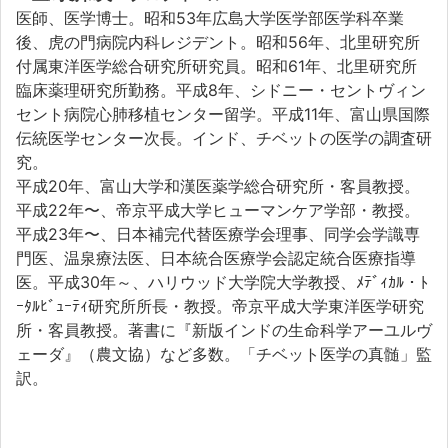
医師、医学博士。昭和53年広島大学医学部医学科卒業
後、虎の門病院内科レジデント。昭和56年、北里研究所
付属東洋医学総合研究所研究員。昭和61年、北里研究所
臨床薬理研究所勤務。平成8年、シドニー・セントヴィン
セント病院心肺移植センター留学。平成11年、富山県国際
伝統医学センター次長。インド、チベットの医学の調査研
究。
平成20年、富山大学和漢医薬学総合研究所・客員教授。
平成22年〜、帝京平成大学ヒューマンケア学部・教授。
平成23年〜、日本補完代替医療学会理事、同学会学識専
門医、温泉療法医、日本統合医療学会認定統合医療指導
医。平成30年～、ハリウッド大学院大学教授、ﾒﾃﾞｨｶﾙ・ﾄ
ｰﾀﾙﾋﾞｭｰﾃｨ研究所所長・教授。帝京平成大学東洋医学研究
所・客員教授。著書に『新版インドの生命科学アーユルヴ
ェーダ』（農文協）など多数。「チベット医学の真髄」監
訳。