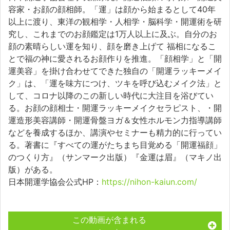
容家・お顔の顔相師。「運」は顔から始まるとして
40
年
以上に渡り、東洋の観相学・人相学・脳科学・開運術を研
究し、これまでのお顔鑑定は
1
万人以上に及ぶ。自分のお
顔の素晴らしい運を知り、顔を磨き上げて 福相になるこ
とで福の神に愛されるお顔作りを推進。「顔相学」と「開
運美容」を掛け合わせてできた独自の「開運ラッキーメイ
ク」は、「運を味方につけ、ツキを呼び込むメイク法」と
して、コロナ以降のこの新しい時代に大注目を浴びてい
る。お顔の顔相士・開運ラッキーメイクセラピスト、・開
運造形美容講師・開運骨盤ヨガ＆女性ホルモン力指導講師
などを養成するほか、講演やセミナーも精力的に行ってい
る。著書に『すべての運がたちまち目覚める「開運福顔」
のつくり方』（サンマーク出版）『金運は眉』（マキノ出
版）がある。
日本開運学協会公式
HP
：
https://nihon-kaiun.com/
この動画が含まれる