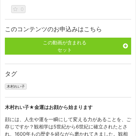
0
このコンテンツのお申込みはこちら
この動画が含まれる
セット
タグ
木村れい子
木村れい子★金運はお顔から始まります
顔には、人生や運を一瞬にして変える力があることを、ご
存じですか？観相学は
5
世紀から
6
世紀に確立されたとさ
れ、
1600
年もの歴史を経ながら磨かれてきました。観相