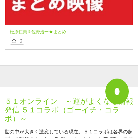
松原仁美＆佐野浩一★まとめ
0
５１オンライン ～運がよくなる情報
発信 ５１コラボ（ゴーイチ・コラ
ボ）～
世の中が大きく激変している現在、５１コラボは各界の超