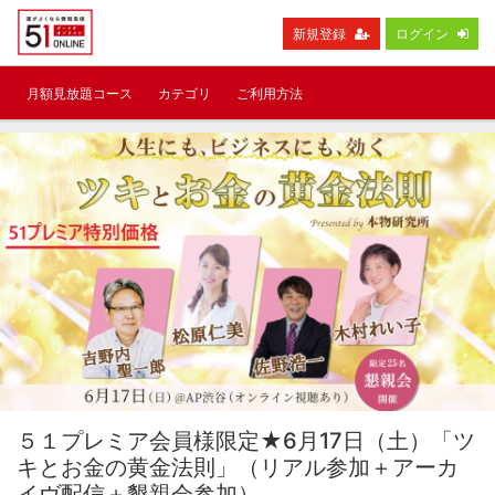
新規登録
ログイン
月額見放題コース
カテゴリ
ご利用方法
５１プレミア会員様限定★6月17日（土）「ツ
キとお金の黄金法則」（リアル参加＋アーカ
イヴ配信＋懇親会参加）