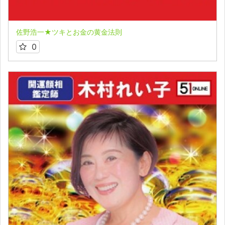
佐野浩一★ツキとお金の黄金法則
0