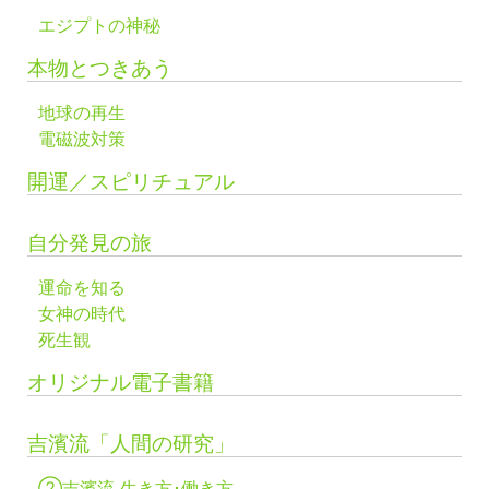
エジプトの神秘
本物とつきあう
地球の再生
電磁波対策
開運／スピリチュアル
自分発見の旅
運命を知る
女神の時代
死生観
オリジナル電子書籍
吉濱流「人間の研究」
②吉濱流 生き方･働き方