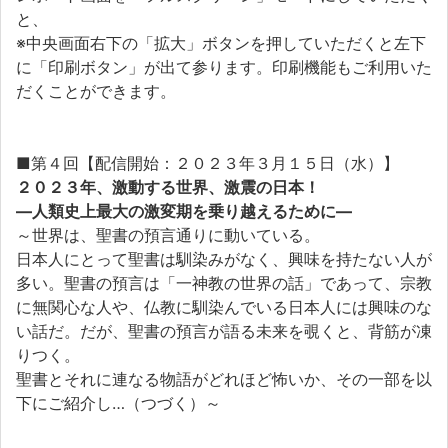
と、
※中央画面右下の「拡大」ボタンを押していただくと左下
に「印刷ボタン」が出て参ります。印刷機能もご利用いた
だくことができます。
■第４回【配信開始：２０２３年３月１５日（水）】
２０２３年、激動する世界、激震の日本！
―人類史上最大の激変期を乗り越えるために―
～世界は、聖書の預言通りに動いている。
日本人にとって聖書は馴染みがなく、興味を持たない人が
多い。聖書の預言は「一神教の世界の話」であって、宗教
に無関心な人や、仏教に馴染んでいる日本人には興味のな
い話だ。だが、聖書の預言が語る未来を覗くと、背筋が凍
りつく。
聖書とそれに連なる物語がどれほど怖いか、その一部を以
下にご紹介し…（つづく）～