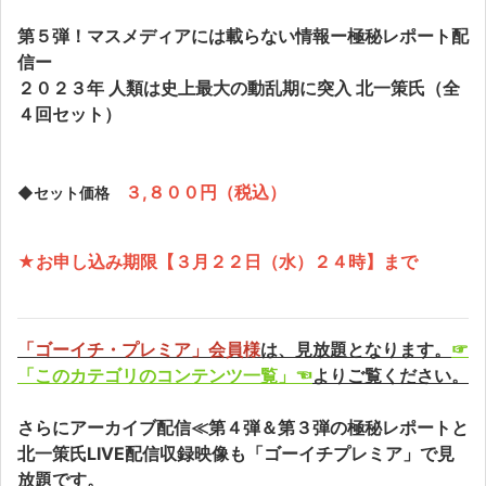
第５弾！マスメディアには載らない情報ー極秘レポート配
信ー
２０２３年 人類は史上最大の動乱期に突入 北一策氏（全
４回セット）
３,８００円（税込）
◆セット価格
★お申し込み期限
【３月２２日（水）２４時】まで
「ゴーイチ・プレミア」会員様
は、見放題となります。
☞
「このカテゴリのコンテンツ一覧」☜
よりご覧ください。
さらにアーカイブ配信≪第４弾＆第３弾の極秘レポートと
北一策氏LIVE配信収録映像も「ゴーイチプレミア」で見
放題です。