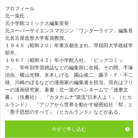
プロフィール
北一策氏
元小学館コミックス編集室長
元スーパーサイエンスマガジン「ワンダーライフ」編集長
元名古屋造形大学客員教授。
１９４５（昭和２０）年東京都生まれ。早稲田大学政経学
部卒。
１９６７（昭和４２）年小学館入社。「ビッグコミッ
ク」、学年別学習雑誌などの編集部に在籍。その間、手塚
治虫、横山光輝、水木しげる、園山俊二、藤子・Ｆ・不二
雄、川崎のぼるなどの漫画家の編集者を担当。現在はフリ
ーの漫画研究家。著書：北一策のペンネームで『達磨文
書』（扶桑社）、『カタカムナ“源流”日本人よ！』（ヒカ
ルランド）、『アジアから世界を動かす秘密結社「幇」と
「墨子思想のすべて』（ヒカルランド）などがある。
今すぐ申し込む