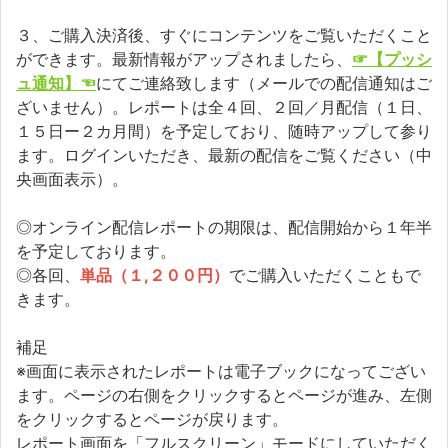
３、ご購入決済後、すぐにコンテンツをご覧いただくこと
ができます。最新情報がアップされましたら、
☞【プッシ
ュ通知】☜
にてご連絡致します（メールでの配信通知はご
ざいません）。レポートは全４回、２回／月配信（１日、
１５日ー２カ月間）を予定しており、随時アップして参り
ます。ログインいただき、最新の配信をご覧ください（中
央画面表示）。
◎オンライン配信レポートの期限は、配信開始から１年半
を予定しております。
◎各回、
単品（１,２００円）
でご購入いただくこともで
きます。
補足
※画面に表示されたレポートは電子ブックになってござい
ます。ページの右側をクリックするとページが進み、左側
をクリックするとページが戻ります。
レポート画面を「フルスクリーン」モードにしていただく