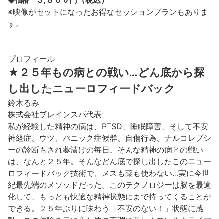
３,８００円（税込）
◆価格
※映像がセットになったお得なセッションプランもありま
す。
プロフィール
★２５年もの病との戦い…どん底から探
し出したニューロフィードバック
鈴木るみ
株式会社ブレインスパ代表
私が経験した精神の病は、PTSD、睡眠障害、そして不安
神経症、ウツ、パニック症候群、自傷行為、ナルコレプシ
ーの診断もされ薬漬けの毎日。そんな精神の病との戦い
は、なんと２５年。そんなどん底で探し出したこのニュー
ロフィードバック技術で、メスも薬も使わない…実に今世
紀最先端のメソッドだった。このテクノロジーは脳を最適
化して、もっとも快適な精神状態にまで持ってくることが
できる。２５年ぶりに味わう「不安のない！」状態に感