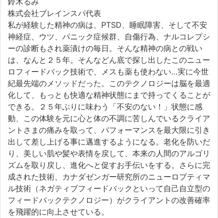
鈴木るみ
株式会社ブレインスパ代表
私が経験した精神の病は、PTSD、睡眠障害、そして不安
神経症、ウツ、パニック症候群、自傷行為、ナルコレプシ
ーの診断もされ薬漬けの毎日。そんな精神の病との戦い
は、なんと２５年。そんなどん底で探し出したこのニュー
ロフィードバック技術で、メスも薬も使わない…実に今世
紀最先端のメソッドだった。このテクノロジーは脳を最適
化して、もっとも快適な精神状態にまで持ってくることが
できる。２５年ぶりに味わう「不安のない！」状態に感
動、この体験を元に心と体の不調に苦しんでいるクライア
ントさまの痛みを取って、パフォーマンスを最大限に引き
出して差し上げる事に邁進するようになる。老化を防いだ
り、美しい肌や髪や表情を戻して、本来の人間のアルゴリ
ズムを取り戻し、進化へと促すお手伝いをする。さらに完
成された技術、カナダゼンガー研究所のニューロプティマ
ル技術（ネガティブフィードバックといって自己自立型の
フィードバックテクノロジー）がクライアントの改善確率
を飛躍的に向上させている。