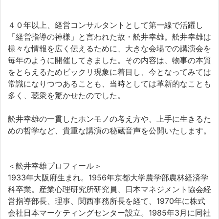
４０年以上、経営コンサルタントとして第一線で活躍し
「経営指導の神様」と言われた故・舩井幸雄。舩井幸雄は
様々な情報を広く伝えるために、大きな会場での講演会を
毎年のように開催してきました。その内容は、物事の本質
をとらえるためビックリ現象に着目し、今となってみては
常識になりつつあることも、当時としては革新的なことも
多く、聴衆を驚かせたのでした。
舩井幸雄の一貫したホンモノの考え方や、上手に生きるた
めの哲学など、貴重な講演の秘蔵音声を公開いたします。
＜舩井幸雄プロフィール＞
1933年大阪府生まれ。1956年京都大学農学部農林経済学
科卒業。産業心理研究所研究員、日本マネジメント協会経
営指導部長、理事、関西事務所長を経て、1970年に株式
会社日本マーケティングセンター設立。1985年3月に同社