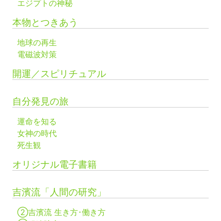
エジプトの神秘
本物とつきあう
地球の再生
電磁波対策
開運／スピリチュアル
自分発見の旅
運命を知る
女神の時代
死生観
オリジナル電子書籍
吉濱流「人間の研究」
②吉濱流 生き方･働き方