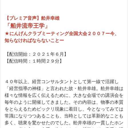
【プレミア音声】舩井幸雄
「船井流帝王学」
★にんげんクラブミーティング全国大会２００７ー今、
知らなければならないことー
【配信開始：２０２１年６月】
【配信時間：１時間２９分】
４０年以上、経営コンサルタントとして第一線で活躍し
「経営指導の神様」と言われた故・舩井幸雄。舩井幸雄は
様々な情報を広く伝えるために、大きな会場での講演会を
毎年のように開催してきました。その内容は、物事の本質
をとらえるためビックリ現象に着目し、今となってみては
常識になりつつあることも、当時としては革新的なことも
多く、聴衆を驚かせたのでした。舩井幸雄の一貫したホン