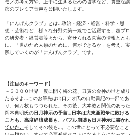
モノの考え方や、上手に生きるための哲学など、貴重な講
演のプレミア音声を公開いたします。
「にんげんクラブ」とは…政治・経済・経営・科学・思
想・芸術など、様々な分野の第一線でご活躍する、超プロ
の研究者・経営者等々から、寄せられる真実の情報ととも
に、「世のため人類のために、何ができるか」を考え、実
践していくのが「にんげんクラブ」です。
【注目のキーワード】
～３０００世界一度に開く梅の花、丑寅の金神の世と成り
たるぞよ…このお筆先は出口ナオ氏の自動書記の一部であ
り、何万枚もつづられた。その後、大本教と関係のあった
岡本典明氏の
日月神示の予言…日本は大東亜戦争に敗ける
ことも、高度経済成長も、バブル崩壊も日月神示に書かれ
ていた。
そしてその後も…。この世にとって不必要なこと
は一切ない。すべて必要必然ベストになるようになってい