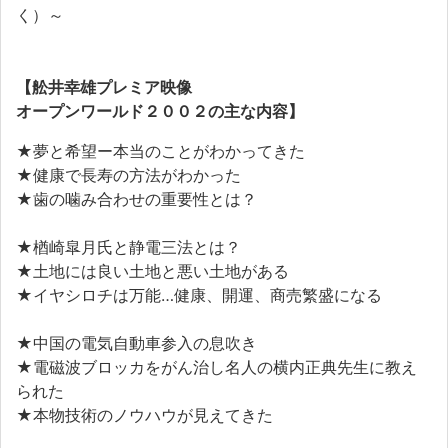
く）～
【舩井幸雄プレミア映像
オープンワールド２００２の主な内容】
★夢と希望ー本当のことがわかってきた
★健康で長寿の方法がわかった
★歯の噛み合わせの重要性とは？
★楢崎皐月氏と静電三法とは？
★土地には良い土地と悪い土地がある
★イヤシロチは万能…健康、開運、商売繁盛になる
★中国の電気自動車参入の息吹き
★電磁波ブロッカをがん治し名人の横内正典先生に教え
られた
★本物技術のノウハウが見えてきた