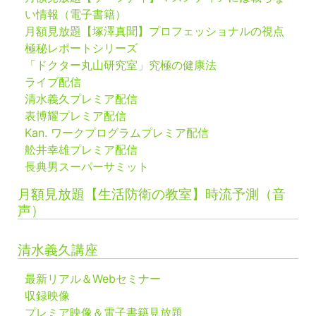
い情報（電子書籍）
月額見放題【塚澤真聞】プロフェッショナルの視点
極秘レポートシリーズ
「ドクター丸山研究室」究極の健康法
ライブ配信
清水義久プレミア配信
表博耀プレミア配信
Kan. ワークプログラムプレミア配信
舩井幸雄プレミア配信
長典男スーパーサミット
月額見放題【生活防衛の教室】時流予測（音
声）
清水義久講座
最新リアル＆Webセミナー
収録映像
プレミア映像＆電子書籍見放題