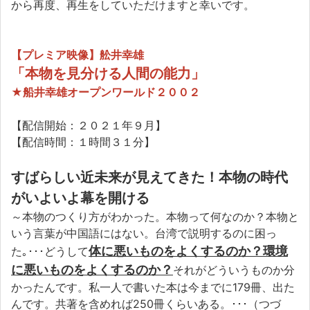
から再度、再生をしていただけますと幸いです。
【プレミア映像】舩井幸雄
「本物を見分ける人間の能力」
★船井幸雄オープンワールド２００２
【配信開始：２０２１年９月】
【配信時間：１時間３１分】
すばらしい近未来が見えてきた！本物の時代
がいよいよ幕を開ける
～本物のつくり方がわかった。本物って何なのか？本物と
いう言葉が中国語にはない。台湾で説明するのに困っ
体に悪いものをよくするのか？環境
た｡･･･どうして
に悪いものをよくするのか？
それがどういうものか分
かったんです。私一人で書いた本は今までに179冊、出た
んです。共著を含めれば250冊くらいある。･･･（つづ