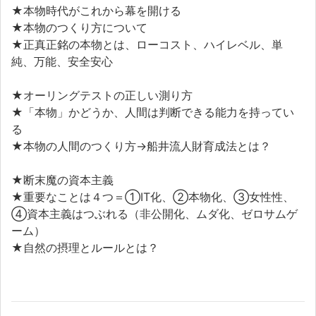
★本物時代がこれから幕を開ける
★本物のつくり方について
★正真正銘の本物とは、ローコスト、ハイレベル、単
純、万能、安全安心
★オーリングテストの正しい測り方
★「本物」かどうか、人間は判断できる能力を持ってい
る
★本物の人間のつくり方→船井流人財育成法とは？
★断末魔の資本主義
★重要なことは４つ＝①IT化、②本物化、③女性性、
④資本主義はつぶれる（非公開化、ムダ化、ゼロサムゲ
ーム）
★自然の摂理とルールとは？