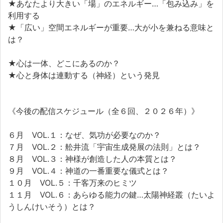
★あなたより大きい「場」のエネルギー…「包み込み」を
利用する
★「広い」空間エネルギーが重要…大が小を兼ねる意味と
は？
★心は一体、どこにあるのか？
★心と身体は連動する（神経）という発見
《今後の配信スケジュール（全６回、２０２６年）》
６月 VOL.１：なぜ、気功が必要なのか？
７月 VOL.２：舩井流「宇宙生成発展の法則」とは？
８月 VOL.３：神様が創造した人の本質とは？
９月 VOL.４：神道の一番重要な儀式とは？
１０月 VOL.５：千客万来のヒミツ
１１月 VOL.６：あらゆる能力の鍵…太陽神経叢（たいよ
うしんけいそう）とは？