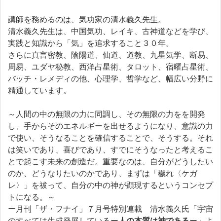
講師を務めるのは、気功家の清水義久先生。
清水義久先生は、中国気功、レイキ、古神道などを学び、
実践と知識から「気」を追求すること３０年。
さらに真言密教、陰陽道、仙道、道教、九星気学、断易、
周易、ユダヤ秘教、西洋占星術、タロット、宿曜占星術、
バッチ・レメディの他、心理学、哲学など、幅広い分野に
精通しています。
～人間の中の無限の力に同調し、その無限の力をを開発
し、手からそのエネルギーを出せるようになり、意識の力
で使い、そうなることを確信することで、そうする。それ
は笑いであり、喜びであり、すでにそうなったと考えるこ
とで起こす未来の創造だ。重要なのは、自分がどうしたい
のか、どうなりたいのかであり、まずは「穢れ〈ケガ
レ〉」を祓って、自分の中の神が顕現するというコンセプ
トになる。～
ー月刊「ザ・フナイ」７月号特別連載 清水義久氏「宇宙
のすべては生成発展しているー
人の本質は神である
ー」よ