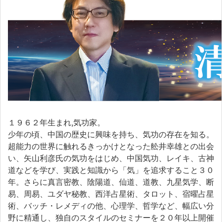
１９６２年生まれ,気功家。
少年の頃、中国の歴史に興味を持ち、気功の存在を知る。
超能力の世界に触れるきっかけとなった舩井幸雄との出会
い、矢山利彦氏の気功をはじめ、中国気功、レイキ、古神
道などを学び、実践と知識から「気」を追求すること３０
年。さらに真言密教、陰陽道、仙道、道教、九星気学、断
易、周易、ユダヤ秘教、西洋占星術、タロット、宿曜占星
術、バッチ・レメディの他、心理学、哲学など、幅広い分
野に精通し、独自のスタイルのセミナーを２０年以上開催