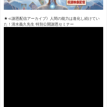
★≪謝恩配信アーカイブ》人間の能力は進化し続けてい
た！清水義久先生 特別公開謝恩セミナー