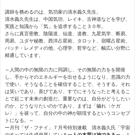
講師を務めるのは、気功家の清水義久先生。
清水義久先生は、中国気功、レイキ、古神道などを学び、
実践と知識から「気」を追求すること３０年。
さらに真言密教、陰陽道、仙道、道教、九星気学、断易、
周易、ユダヤ秘教、西洋占星術、タロット、宿曜占星術、
バッチ・レメディの他、心理学、哲学など、幅広い分野に
精通しています。
～人間の中の無限の力に同調し、その無限の力をを開発
し、手からそのエネルギーを出せるようになり、意識の力
で使い、そうなることを確信することで、そうする。それ
は笑いであり、喜びであり、すでにそうなったと考えるこ
とで起こす未来の創造だ。重要なのは、自分がどうしたい
のか、どうなりたいのかであり、まずは「穢れ〈ケガ
レ〉」を祓って、自分の中の神が顕現するというコンセプ
トになる。～
ー月刊「ザ・フナイ」７月号特別連載 清水義久氏「宇宙
のすべては生成発展しているー
人の本質は神である
ー」よ