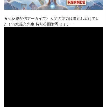
★≪謝恩配信アーカイブ》人間の能力は進化し続けてい
た！清水義久先生 特別公開謝恩セミナー