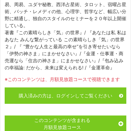
易、周易、ユダヤ秘教、西洋占星術、タロット、宿曜占星
術、バッチ・レメディの他、心理学、哲学など、幅広い分
野に精通し、独自のスタイルのセミナーを２０年以上開催
している。
著書『この素晴らしき「気」の世界』/ 『あなたは私 私は
あなた みんな繋がっている この素晴らしき「気」の世界
２』/ 『 “豊かな人生と最高の幸せ”を引き寄せたいなら
「伊勢の神さま」にまかせなさい』/『金運・仕事運・商
売運なら「住吉の神さま」にまかせなさい』/『包み込み
の幸福論: だから、未来は変えられる! /『金運革命』
※このコンテンツは、月額見放題コースで視聴できます
購入済みの方は、ログインしてご覧ください
このコンテンツが含まれる
月額見放題コース