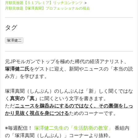
月額見放題【５１プレミア】リッチコンテンツ
>
月額見放題【塚澤真聞】プロフェッショナルの視点
タグ
塚澤健二
元JPモルガンでトップを極めた稀代の経済アナリスト、
塚澤健二氏
をゲストに迎え、新聞やニュースの「本当の読
み方」を学びます。
塚澤真聞（しんぶん）のしんぶんは「新」しく聞くではな
く
真実の「真」
に聞くという文字を書きます。
ただ
ニュースを鵜呑みにするのではなく、その裏側をしっ
かり見抜く視点を身につける
ためのコーナーです。
※毎週配信！
塚澤健二先生の「生活防衛の教室」
番組内
の「塚澤真聞（しんぶん）」コーナーより抜粋。