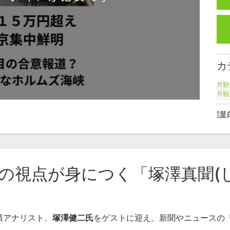
カ
月額
月額
講
塚
視点が身につく「塚澤真聞(しんぶ
済アナリスト、
塚澤健二氏
をゲストに迎え、新聞やニュースの