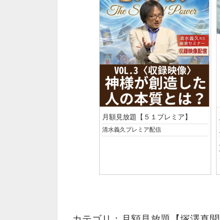
月額見放題【５１プレミア】
清水義久プレミア配信
カテゴリ：月額見放題【塚澤真聞