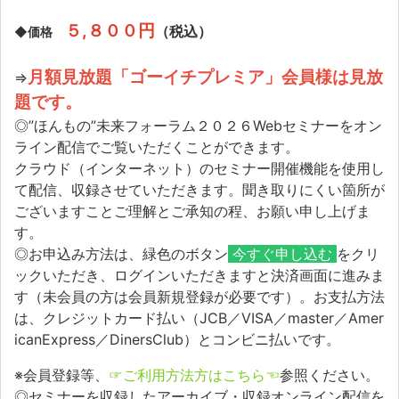
５,８００円
（税込）
◆価格
月額見放題「ゴーイチプレミア」会員様は見放
⇒
題です。
◎”ほんもの”未来フォーラム２０２６Webセミナーをオン
ライン配信でご覧いただくことができます。
クラウド（インターネット）のセミナー開催機能を使用し
て配信、収録させていただきます。聞き取りにくい箇所が
ございますことご理解とご承知の程、お願い申し上げま
す。
◎お申込み方法は、緑色のボタン
今すぐ申し込む
をクリ
ックいただき、ログインいただきますと決済画面に進みま
す（未会員の方は会員新規登録が必要です）。お支払方法
は、クレジットカード払い（JCB／VISA／master／Amer
icanExpress／DinersClub）とコンビニ払いです。
※会員登録等、
☞ご利用方法方はこちら☜
参照ください。
◎セミナーを収録したアーカイブ・収録オンライン配信を