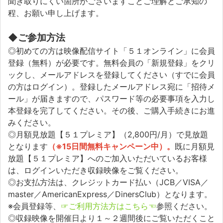
聞き取りにくい箇所がございますことご理解とご承知の
程、お願い申し上げます。
◆ご参加方法
◎初めての方は映像配信サイト「５１オンライン」に会員
登録（無料）が必要です。無料会員の「新規登録」をクリ
ックし、メールアドレスを登録してください（すでに会員
の方はログイン）。登録したメールアドレス宛に「招待メ
ール」が届きますので、パスワード等の必要事項を入力し
本登録を完了してください。その後、ご購入手続きにお進
みください。
◎月額見放題【５１プレミア】（2,800円/月）で見放題
となります
（※15日間無料キャンペーン中）。
既に月額見
放題【５１プレミア】へのご加入いただいているお客様
は、ログインいただき収録映像をご覧ください。
◎お支払方法は、クレジットカード払い（JCB／VISA／
master／AmericanExpress／DinersClub）となります。
※会員登録等、
☞ご利用方法方はこちら☜
参照ください。
◎収録映像を開催日より１～２週間後にご覧いただくこと