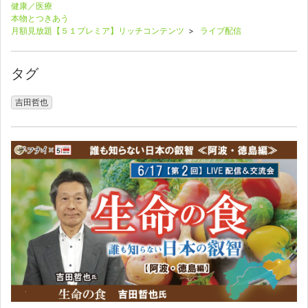
健康／医療
本物とつきあう
月額見放題【５１プレミア】リッチコンテンツ
>
ライブ配信
タグ
吉田哲也