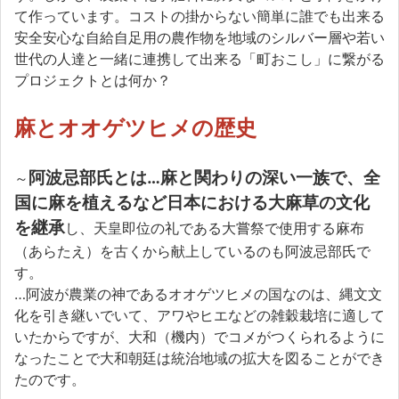
て作っています。コストの掛からない簡単に誰でも出来る
安全安心な自給自足用の農作物を地域のシルバー層や若い
世代の人達と一緒に連携して出来る「町おこし」に繋がる
プロジェクトとは何か？
麻とオオゲツヒメの歴史
阿波忌部氏とは…麻と関わりの深い一族で、全
～
国に麻を植えるなど日本における大麻草の文化
を継承
し、天皇即位の礼である大嘗祭で使用する麻布
（あらたえ）を古くから献上しているのも阿波忌部氏で
す。
…阿波が農業の神であるオオゲツヒメの国なのは、縄文文
化を引き継いでいて、アワやヒエなどの雑穀栽培に適して
いたからですが、大和（機内）でコメがつくられるように
なったことで大和朝廷は統治地域の拡大を図ることができ
たのです。