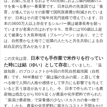
は、お腹に生息するおよそ100兆個におよぶ腸内細菌のエ
サを食べる事が一番重要です。日本以外の先進国では「食
育」が進んでおりその影響で国民医療費が削減されていま
すが、日本はその逆で毎年何兆円規模で増えています。日
本の3600万人以上存在するシルバー層は健康長寿を願っ
ていますが老衰の方はわずか９％。世界には100歳以上超
えて健康な５大長寿地域（ブルーゾーン）があり、そこで
は、自然豊かな土地でご近隣の人たちと共生共助による自
給自足的な営みがあります。
日本でも手作業で米作りを行ってい
この文化は昔、
た時には結（ゆい）として存在
していました。「温
故知新」のプロジェクトが今回の市民自然栽培園（自然
農）です。NHK番組で「腸は脳の生みの親」と題して食
べる物で人間の人格や感情そして学力にも影響でを与えて
いると言う放送がありました。今、日本で作られている農
産物は残念ながら100％近くが農薬や化学肥料で作られた
「薬漬け農産物」で栄養価の少ないスカスカの食べ物で
す。しかも、農薬や化学肥料に膨大なコストと手間をかけ