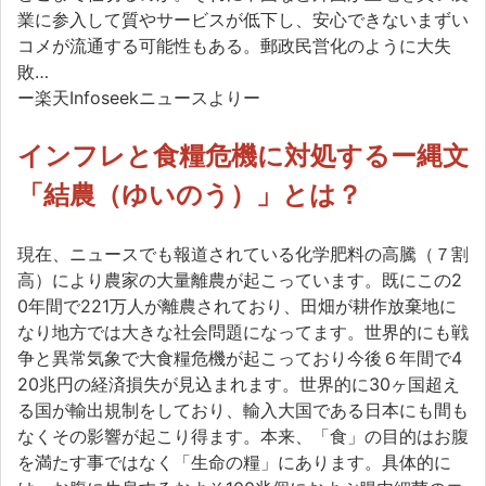
業に参入して質やサービスが低下し、安心できないまずい
コメが流通する可能性もある。郵政民営化のように大失
敗…
ー楽天Infoseekニュースよりー
インフレと食糧危機に対処するー縄文
「結農（ゆいのう）」とは？
現在、ニュースでも報道されている化学肥料の高騰（７割
高）により農家の大量離農が起こっています。既にこの2
0年間で221万人が離農されており、田畑が耕作放棄地に
なり地方では大きな社会問題になってます。世界的にも戦
争と異常気象で大食糧危機が起こっており今後６年間で4
20兆円の経済損失が見込まれます。世界的に30ヶ国超え
る国が輸出規制をしており、輸入大国である日本にも間も
なくその影響が起こり得ます。本来、「食」の目的はお腹
を満たす事ではなく「生命の糧」にあります。具体的に