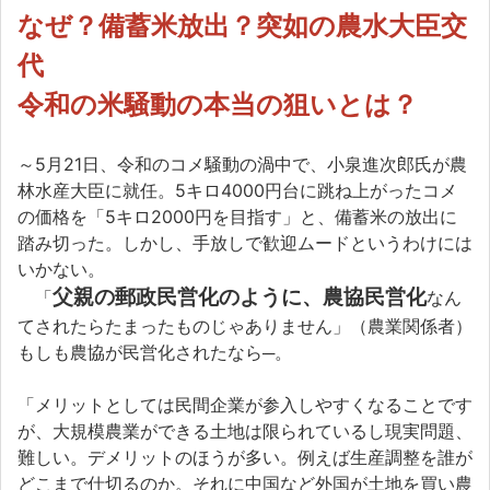
なぜ？備蓄米放出？突如の農水大臣交
代
令和の米騒動の本当の狙いとは？
～5月21日、令和のコメ騒動の渦中で、小泉進次郎氏が農
林水産大臣に就任。5キロ4000円台に跳ね上がったコメ
の価格を「5キロ2000円を目指す」と、備蓄米の放出に
踏み切った。しかし、手放しで歓迎ムードというわけには
いかない。
父親の郵政民営化のように、農協民営化
「
なん
てされたらたまったものじゃありません」（農業関係者）
もしも農協が民営化されたなら─。
「メリットとしては民間企業が参入しやすくなることです
が、大規模農業ができる土地は限られているし現実問題、
難しい。デメリットのほうが多い。例えば生産調整を誰が
どこまで仕切るのか。それに中国など外国が土地を買い農