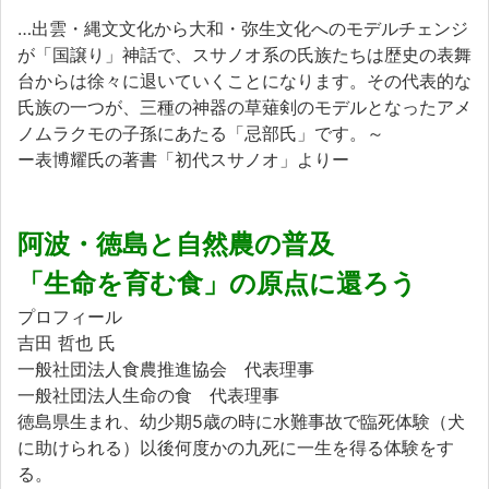
…出雲・縄文文化から大和・弥生文化へのモデルチェンジ
が「国譲り」神話で、スサノオ系の氏族たちは歴史の表舞
台からは徐々に退いていくことになります。その代表的な
氏族の一つが、三種の神器の草薙剣のモデルとなったアメ
ノムラクモの子孫にあたる「忌部氏」です。～
ー表博耀氏の著書「初代スサノオ」よりー
阿波・徳島と自然農の普及
「生命を育む食」の原点に還ろう
プロフィール
吉田 哲也 氏
一般社団法人食農推進協会 代表理事
一般社団法人生命の食 代表理事
徳島県生まれ、幼少期5歳の時に水難事故で臨死体験（犬
に助けられる）以後何度かの九死に一生を得る体験をす
る。