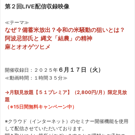
第２回LIVE配信収録映像
≪テーマ≫
なぜ？備蓄米放出？令和の米騒動の狙いとは？
阿波忌部氏と
縄文「結農」の精神
麻とオオゲツヒメ
６月１７日（火）
開催収録日：２０２５年
≪動画時間：１時間３５分≫
→月額見放題【５１プレミア】（2,800円/月）限定見放
題
（※15日間無料キャンペーン中）
※クラウド（インターネット）のセミナー開催機能を使用
して配信させていただいております。