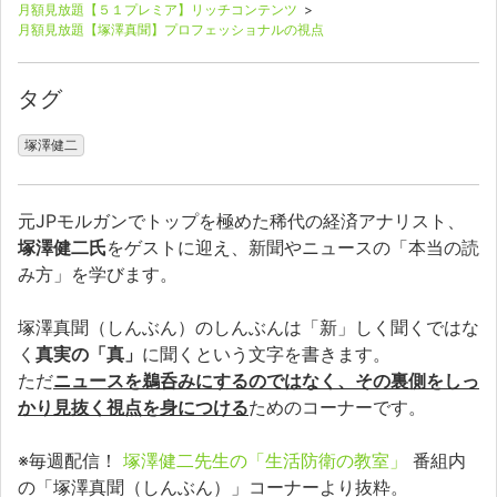
月額見放題【５１プレミア】リッチコンテンツ
>
月額見放題【塚澤真聞】プロフェッショナルの視点
タグ
塚澤健二
元JPモルガンでトップを極めた稀代の経済アナリスト、
塚澤健二氏
をゲストに迎え、新聞やニュースの「本当の読
み方」を学びます。
塚澤真聞（しんぶん）のしんぶんは「新」しく聞くではな
く
真実の「真」
に聞くという文字を書きます。
ただ
ニュースを鵜呑みにするのではなく、その裏側をしっ
かり見抜く視点を身につける
ためのコーナーです。
※毎週配信！
塚澤健二先生の「生活防衛の教室」
番組内
の「塚澤真聞（しんぶん）」コーナーより抜粋。