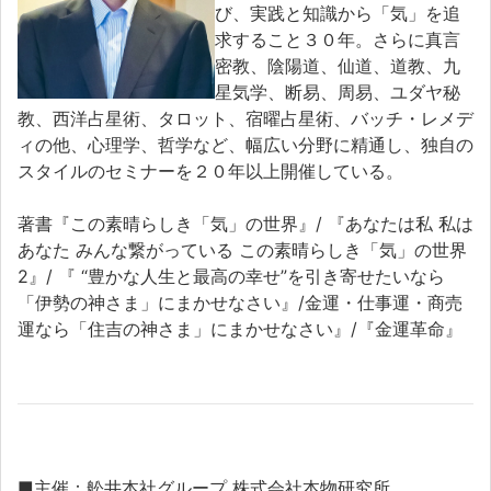
び、実践と知識から「気」を追
求すること３０年。さらに真言
密教、陰陽道、仙道、道教、九
星気学、断易、周易、ユダヤ秘
教、西洋占星術、タロット、宿曜占星術、バッチ・レメデ
ィの他、心理学、哲学など、幅広い分野に精通し、独自の
スタイルのセミナーを２０年以上開催している。
著書『この素晴らしき「気」の世界』/ 『あなたは私 私は
あなた みんな繋がっている この素晴らしき「気」の世界
2』/ 『 “豊かな人生と最高の幸せ”を引き寄せたいなら
「伊勢の神さま」にまかせなさい』/金運・仕事運・商売
運なら「住吉の神さま」にまかせなさい』/『金運革命』
■主催：舩井本社グループ 株式会社本物研究所