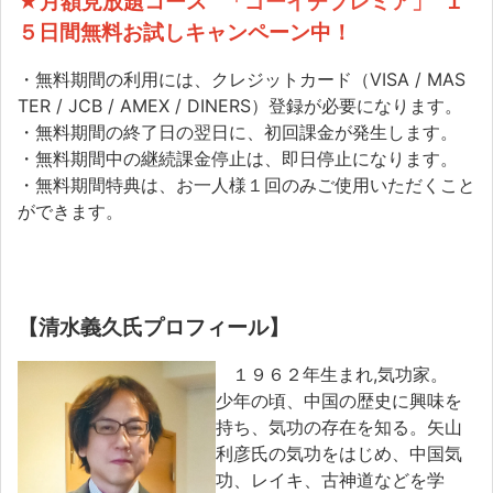
★月額見放題コース
「ゴーイチプレミア」
１
５日間無料お試しキャンペーン中！
・無料期間の利用には、クレジットカード（VISA / MAS
TER / JCB / AMEX / DINERS）登録が必要になります。
・無料期間の終了日の翌日に、初回課金が発生します。
・無料期間中の継続課金停止は、即日停止になります。
・無料期間特典は、お一人様１回のみご使用いただくこと
ができます。
【清水義久氏プロフィール】
１９６２年生まれ,気功家。
少年の頃、中国の歴史に興味を
持ち、気功の存在を知る。矢山
利彦氏の気功をはじめ、中国気
功、レイキ、古神道などを学