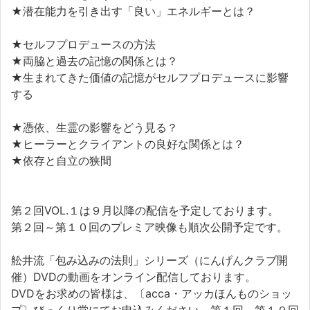
★潜在能力を引き出す「良い」エネルギーとは？
★セルフプロデュースの方法
★両脇と過去の記憶の関係とは？
★生まれてきた価値の記憶がセルフプロデュースに影響
する
★憑依、生霊の影響をどう見る？
★ヒーラーとクライアントの良好な関係とは？
★依存と自立の狭間
第２回VOL.１は９月以降の配信を予定しております。
第２回～第１０回のプレミア映像も順次公開予定です。
舩井流「包み込みの法則」シリーズ（にんげんクラブ開
催）DVDの動画をオンライン配信しております。
DVDをお求めの皆様は、〔acca・アッカほんものショッ