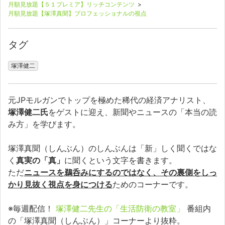
月額見放題【５１プレミア】リッチコンテンツ
>
月額見放題【塚澤真聞】プロフェッショナルの視点
タグ
塚澤健二
元JPモルガンでトップを極めた稀代の経済アナリスト、
塚澤健二氏
をゲストに迎え、新聞やニュースの「本当の読
み方」を学びます。
塚澤真聞（しんぶん）のしんぶんは「新」しく聞くではな
く
真実の「真」
に聞くという文字を書きます。
ただ
ニュースを鵜呑みにするのではなく、その裏側をしっ
かり見抜く視点を身につける
ためのコーナーです。
※毎週配信！
塚澤健二先生の「生活防衛の教室」
番組内
の「塚澤真聞（しんぶん）」コーナーより抜粋。