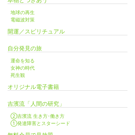
本物とつきあう
地球の再生
電磁波対策
開運／スピリチュアル
自分発見の旅
運命を知る
女神の時代
死生観
オリジナル電子書籍
吉濱流「人間の研究」
②吉濱流 生き方･働き方
①発達障害とスターシード