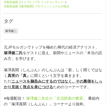
月額見放題【５１プレミア】リッチコンテンツ
>
月額見放題【塚澤真聞】プロフェッショナルの視点
タグ
塚澤健二
元JPモルガンでトップを極めた稀代の経済アナリスト、
塚澤健二氏
をゲストに迎え、新聞やニュースの「本当の読
み方」を学びます。
塚澤真聞（しんぶん）のしんぶんは「新」しく聞くではな
く
真実の「真」
に聞くという文字を書きます。
ただ
ニュースを鵜呑みにするのではなく、その裏側をしっ
かり見抜く視点を身につける
ためのコーナーです。
※毎週配信！
塚澤健二先生の「生活防衛の教室」
番組内
の「塚澤真聞（しんぶん）」コーナーより抜粋。