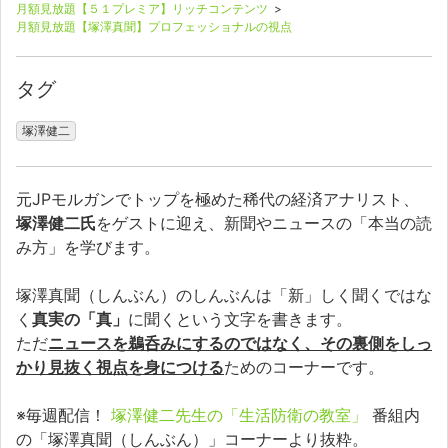
月額見放題【５１プレミア】リッチコンテンツ
>
月額見放題【塚澤真聞】プロフェッショナルの視点
タグ
塚澤健二
元JPモルガンでトップを極めた稀代の経済アナリスト、
塚澤健二氏
をゲストに迎え、新聞やニュースの「本当の読
み方」を学びます。
塚澤真聞（しんぶん）のしんぶんは「新」しく聞くではな
く
真実の「真」
に聞くという文字を書きます。
ただ
ニュースを鵜呑みにするのではなく、その裏側をしっ
かり見抜く視点を身につける
ためのコーナーです。
※毎週配信！
塚澤健二先生の「生活防衛の教室」
番組内
の「塚澤真聞（しんぶん）」コーナーより抜粋。