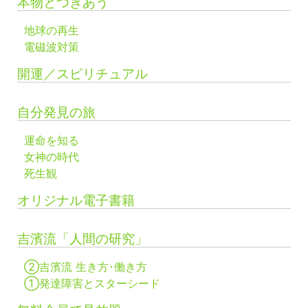
本物とつきあう
地球の再生
電磁波対策
開運／スピリチュアル
自分発見の旅
運命を知る
女神の時代
死生観
オリジナル電子書籍
吉濱流「人間の研究」
②吉濱流 生き方･働き方
①発達障害とスターシード