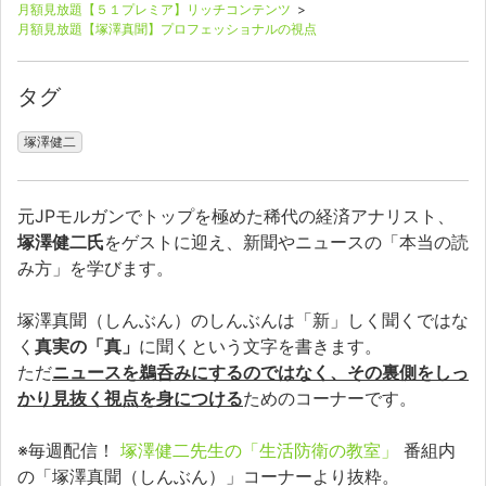
月額見放題【５１プレミア】リッチコンテンツ
>
月額見放題【塚澤真聞】プロフェッショナルの視点
タグ
塚澤健二
元JPモルガンでトップを極めた稀代の経済アナリスト、
塚澤健二氏
をゲストに迎え、新聞やニュースの「本当の読
み方」を学びます。
塚澤真聞（しんぶん）のしんぶんは「新」しく聞くではな
く
真実の「真」
に聞くという文字を書きます。
ただ
ニュースを鵜呑みにするのではなく、その裏側をしっ
かり見抜く視点を身につける
ためのコーナーです。
※毎週配信！
塚澤健二先生の「生活防衛の教室」
番組内
の「塚澤真聞（しんぶん）」コーナーより抜粋。