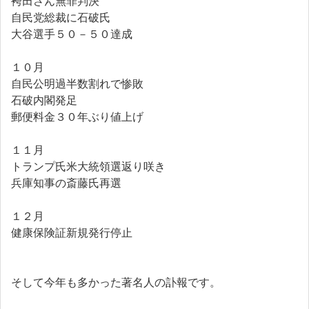
袴田さん無罪判決
自民党総裁に石破氏
大谷選手５０－５０達成
１０月
自民公明過半数割れで惨敗
石破内閣発足
郵便料金３０年ぶり値上げ
１１月
トランプ氏米大統領選返り咲き
兵庫知事の斎藤氏再選
１２月
健康保険証新規発行停止
そして今年も多かった著名人の訃報です。