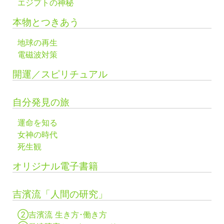
エジプトの神秘
本物とつきあう
地球の再生
電磁波対策
開運／スピリチュアル
自分発見の旅
運命を知る
女神の時代
死生観
オリジナル電子書籍
吉濱流「人間の研究」
②吉濱流 生き方･働き方