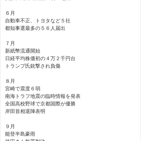
６月
自動車不正、トヨタなど５社
都知事選最多の５６人届出
７月
新紙幣流通開始
日経平均株価初の４万２千円台
トランプ氏銃撃され負傷
８月
宮崎で震度６弱
南海トラフ地震の臨時情報を発表
全国高校野球で京都国際が優勝
岸田首相退陣表明
９月
能登半島豪雨