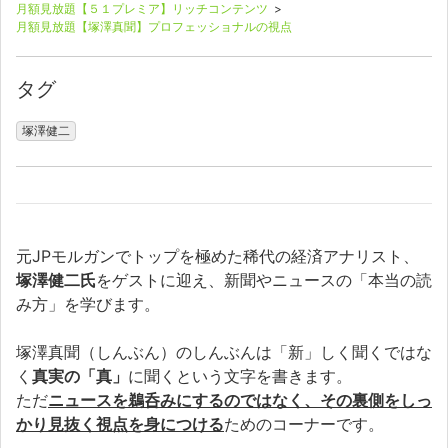
月額見放題【５１プレミア】リッチコンテンツ
>
月額見放題【塚澤真聞】プロフェッショナルの視点
タグ
塚澤健二
元JPモルガンでトップを極めた稀代の経済アナリスト、
塚澤健二氏
をゲストに迎え、新聞やニュースの「本当の読
み方」を学びます。
塚澤真聞（しんぶん）のしんぶんは「新」しく聞くではな
く
真実の「真」
に聞くという文字を書きます。
ただ
ニュースを鵜呑みにするのではなく、その裏側をしっ
かり見抜く視点を身につける
ためのコーナーです。