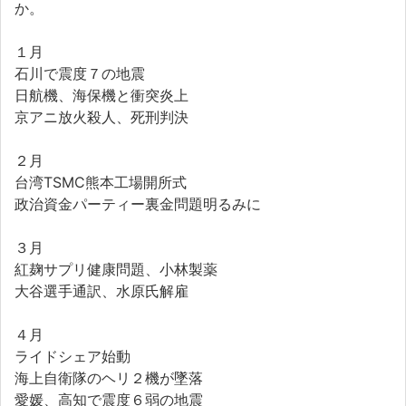
か。
１月
石川で震度７の地震
日航機、海保機と衝突炎上
京アニ放火殺人、死刑判決
２月
台湾TSMC熊本工場開所式
政治資金パーティー裏金問題明るみに
３月
紅麹サプリ健康問題、小林製薬
大谷選手通訳、水原氏解雇
４月
ライドシェア始動
海上自衛隊のヘリ２機が墜落
愛媛、高知で震度６弱の地震