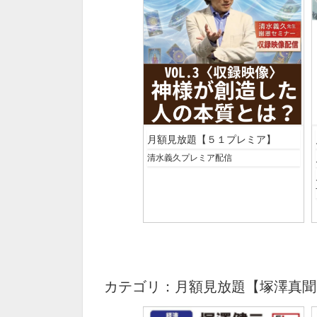
月額見放題【５１プレミア】
清水義久プレミア配信
カテゴリ：月額見放題【塚澤真聞