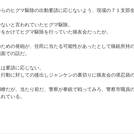
からのヒグマ駆除の出動要請に応じないよう、現場の７１支部
少ないと言われていたヒグマ駆除。
命をかけてヒグマ駆除を行っていた猟友会だったが。
のための発砲が、住民に当たる可能性があったとして猟銃所持
場面での話だ。
には要請に応じない。
た行動に対しての後出しジャンケンの裏切りに猟友会の堪忍袋
明瞭だが、当たり前だ、警察が拳銃で戦ってみろ、警察市職員
ふれている。