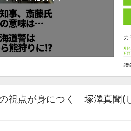
カ
月額
月額
講
塚
視点が身につく「塚澤真聞(しんぶん