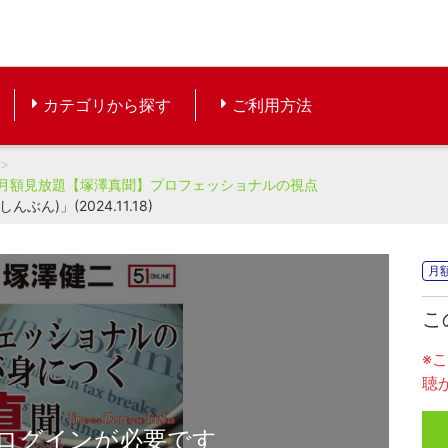
カテゴリから探す
ご利用方法
月額見放題【塚澤真聞】プロフェッショナルの視点
)」(2024.11.18)
月
こ
※
聴
ログインが必要です