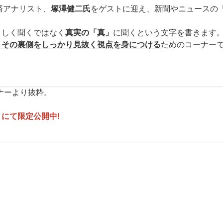
済アナリスト、
塚澤健二氏
をゲストに迎え、新聞やニュースの
」しく聞くではなく
真実の「真」
に聞くという文字を書きます
、その裏側をしっかり見抜く視点を身につける
ためのコーナー
ナーより抜粋。
にて限定公開中!