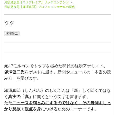
月額見放題【５１プレミア】リッチコンテンツ
>
月額見放題【塚澤真聞】プロフェッショナルの視点
タグ
塚澤健二
元JPモルガンでトップを極めた稀代の経済アナリスト、
塚澤健二氏
をゲストに迎え、新聞やニュースの「本当の読
み方」を学びます。
塚澤真聞（しんぶん）のしんぶんは「新」しく聞くではな
く
真実の「真」
に聞くという文字を書きます。
ただ
ニュースを鵜呑みにするのではなく、その裏側をしっ
かり見抜く視点を身につける
ためのコーナーです。