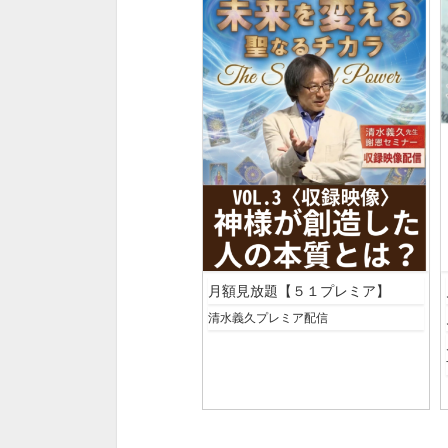
月額見放題【５１プレミア】
清水義久プレミア配信