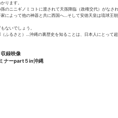
わかります。
の孫のニニギノミコトに渡されて天孫降臨（政権交代）がなさ
平家によって他の神器と共に西国へ…そして安徳天皇は琉球王
ずもないでしょう。
郷（ふるさと）…沖縄の裏歴史を知ることは、日本人にとって
】収録映像
ナーpart５in沖縄