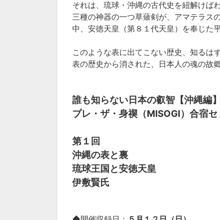
それは、琉球・沖縄の古代史を紐解けば
三種の神器の一つ草薙剣が、アマテラス
中、安徳天皇（第８１代天皇）を奉じた
このような表に出てこない歴史、知るは
表の歴史から消された、日本人の魂の故
誰も知らない日本の叡智【沖縄編
プレ・ザ・身禊（MISOGI）合宿セミ
第１回
沖縄の表と裏
琉球王国と安徳天皇
伊敷賢氏
◆開催収録日：
５月１２日（日）