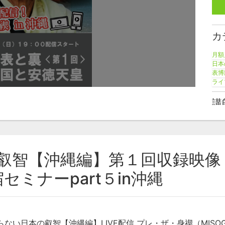
カ
月額
日本
表博
ライ
講
表
叡智【沖縄編】第１回収録映像 
セミナーpart５in沖縄
い日本の叡智【沖縄編】LIVE配信 プレ・ザ・身禊（MISOGI