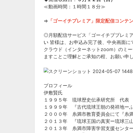
≪動画時間：１時間１８分≫
⇒
「ゴーイチプレミア」限定配信コンテ
◎月額配信サービス「ゴーイチププレミア
い
皆様は、お申込み完了後、中央画面に
クラウド（インターネットzoom）のミ
ますことご理解とご承知の程、お願い申
プロフィール
伊敷賢氏
１９９５年 琉球歴史伝承研究所 代表
１９９９年 『古代琉球王朝の発祥地ー
２０００年 糸満市教育委員会にて『糸
２０１３年 『琉球王国の真実ー琉球三
２０１３年 糸満市障害学習支援センタ