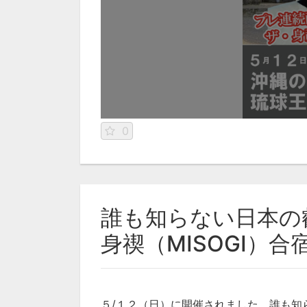
0
誰も知らない日本の
身禊（MISOGI）合宿
５/１２（日）に開催されました、誰も知らな