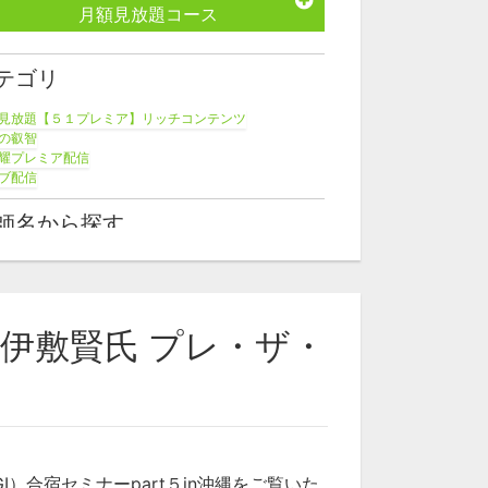
月額見放題コース
テゴリ
見放題【５１プレミア】リッチコンテンツ
の叡智
耀プレミア配信
ブ配信
師名から探す
博耀
伊敷賢氏 プレ・ザ・
）合宿セミナーpart５in沖縄をご覧いた