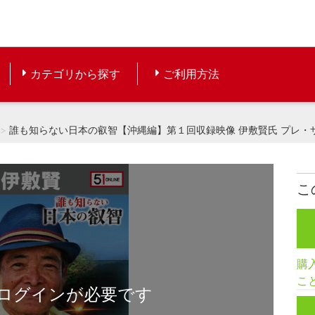
カテゴリから探す
ご利用方法
誰も知らない日本の叡智【沖縄編】第１回収録映像 伊敷賢氏 プレ・ザ・身
こ
購
こ
ログインが必要です