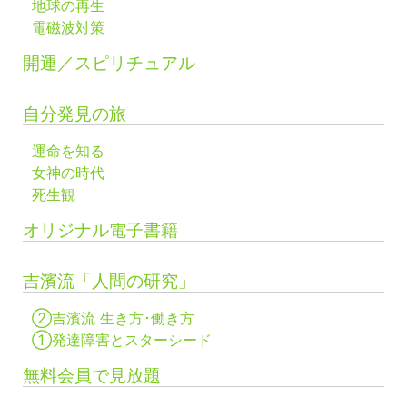
地球の再生
電磁波対策
開運／スピリチュアル
自分発見の旅
運命を知る
女神の時代
死生観
オリジナル電子書籍
吉濱流「人間の研究」
②吉濱流 生き方･働き方
①発達障害とスターシード
無料会員で見放題