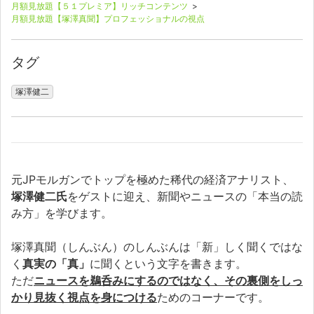
月額見放題【５１プレミア】リッチコンテンツ
>
月額見放題【塚澤真聞】プロフェッショナルの視点
タグ
塚澤健二
元JPモルガンでトップを極めた稀代の経済アナリスト、
塚澤健二氏
をゲストに迎え、新聞やニュースの「本当の読
み方」を学びます。
塚澤真聞（しんぶん）のしんぶんは「新」しく聞くではな
く
真実の「真」
に聞くという文字を書きます。
ただ
ニュースを鵜呑みにするのではなく、その裏側をしっ
かり見抜く視点を身につける
ためのコーナーです。