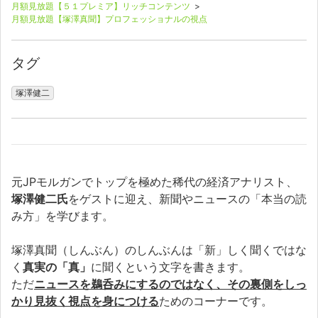
月額見放題【５１プレミア】リッチコンテンツ
>
月額見放題【塚澤真聞】プロフェッショナルの視点
タグ
塚澤健二
元JPモルガンでトップを極めた稀代の経済アナリスト、
塚澤健二氏
をゲストに迎え、新聞やニュースの「本当の読
み方」を学びます。
塚澤真聞（しんぶん）のしんぶんは「新」しく聞くではな
く
真実の「真」
に聞くという文字を書きます。
ただ
ニュースを鵜呑みにするのではなく、その裏側をしっ
かり見抜く視点を身につける
ためのコーナーです。