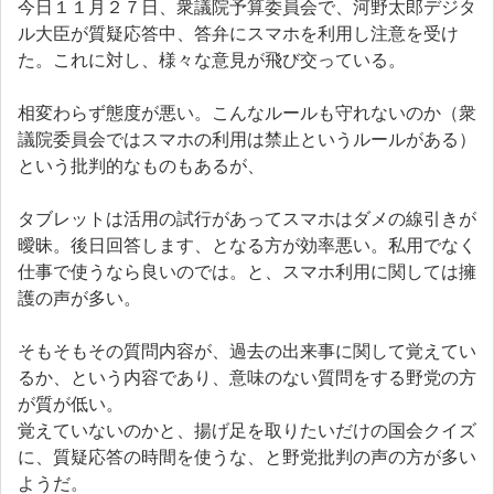
今日１１月２７日、衆議院予算委員会で、河野太郎デジタ
ル大臣が質疑応答中、答弁にスマホを利用し注意を受け
た。これに対し、様々な意見が飛び交っている。
相変わらず態度が悪い。こんなルールも守れないのか（衆
議院委員会ではスマホの利用は禁止というルールがある）
という批判的なものもあるが、
タブレットは活用の試行があってスマホはダメの線引きが
曖昧。後日回答します、となる方が効率悪い。私用でなく
仕事で使うなら良いのでは。と、スマホ利用に関しては擁
護の声が多い。
そもそもその質問内容が、過去の出来事に関して覚えてい
るか、という内容であり、意味のない質問をする野党の方
が質が低い。
覚えていないのかと、揚げ足を取りたいだけの国会クイズ
に、質疑応答の時間を使うな、と野党批判の声の方が多い
ようだ。