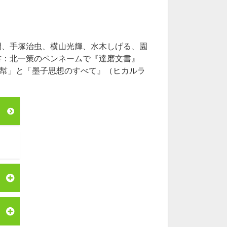
間、手塚治虫、横山光輝、水木しげる、園
書：北一策のペンネームで『達磨文書』
「幇」と「墨子思想のすべて』（ヒカルラ