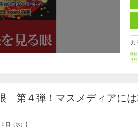
カ
極秘
月額
講
北
眼 第４弾！マスメディアには
１５日（水）】