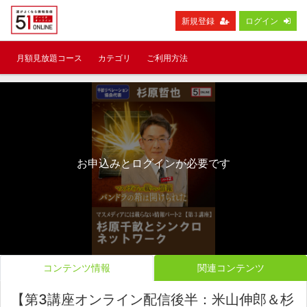
新規登録
ログイン
月額見放題コース
カテゴリ
ご利用方法
お申込みとログインが必要です
コンテンツ情報
関連コンテンツ
【第3講座オンライン配信後半：米山伸郎＆杉