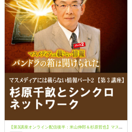
【第3講座オンライン配信後半：米山伸郎＆杉原哲也】マスメディアには載らない情報パート２～パンドラの箱は開けられた～【知られざる知立国家イスラエル 杉原千畝とシンクロネットワーク】