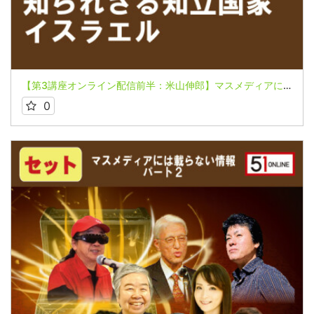
【第3講座オンライン配信前半：米山伸郎】マスメディアには載らない情報パート２～パンドラの箱は開けられた～【知られざる知立国家イスラエル】
0