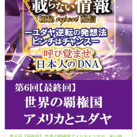
第６回【最終回】 世界の覇権国アメリカとユダヤ 米山伸郎氏～マスメディアには載らない情報 極秘レポートシリーズ～