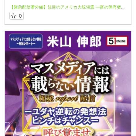
【緊急配信番外編】注目のアメリカ大統領選 ―富の保有者WASPと革新の潮目ー米山伸郎氏～マスメディアには載らない情報 極秘レポートシリーズ～
0